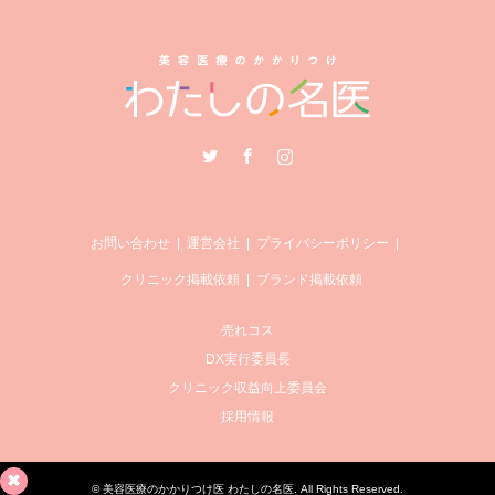
Twitter
Facebook
Instagram
お問い合わせ
運営会社
プライバシーポリシー
クリニック掲載依頼
ブランド掲載依頼
売れコス
DX実行委員長
クリニック収益向上委員会
採用情報
©
美容医療のかかりつけ医 わたしの名医
. All Rights Reserved.