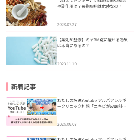
【教えてドクター】防風通聖散の効果
や副作用は？長期服用は危険なの？
2023.07.27
【薬剤師監修】ミヤBM錠に痩せる効果
は本当にあるの？
2023.11.10
新着記事
わたしの名医Youtube アルバアレルギ
ークリニック札幌「ニキビが皮膚科で
も治らない理由｜繰り返す人が次に考
える治療を医師が解説」を公開いたし
ました。
2026.08.07
わたしの名医Youtube アルバアレルギ