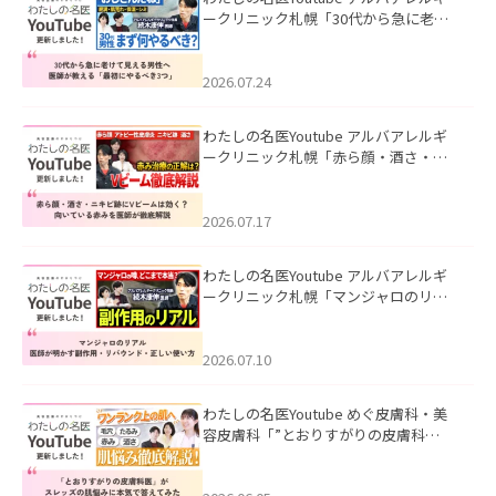
ークリニック札幌「30代から急に老け
て見える男性へ｜医師が教える「最初
にやるべき3つ」」を公開いたしまし
た。
2026.07.24
わたしの名医Youtube アルバアレルギ
ークリニック札幌「赤ら顔・酒さ・ニ
キビ跡にVビームは効く？向いている赤
みを医師が徹底解説」を公開いたしま
した。
2026.07.17
わたしの名医Youtube アルバアレルギ
ークリニック札幌「マンジャロのリア
ル｜医師が明かす副作用・リバウン
ド・正しい使い方」を公開いたしまし
た。
2026.07.10
わたしの名医Youtube めぐ皮膚科・美
容皮膚科「”とおりすがりの皮膚科
医”がスレッズの肌悩みに本気で答えて
みた」を公開いたしました。