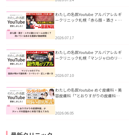
わたしの名医Youtube アルバアレルギ
ークリニック札幌「赤ら顔・酒さ・ニ
キビ跡にVビームは効く？向いている赤
みを医師が徹底解説」を公開いたしま
した。
2026.07.17
わたしの名医Youtube アルバアレルギ
ークリニック札幌「マンジャロのリア
ル｜医師が明かす副作用・リバウン
ド・正しい使い方」を公開いたしまし
た。
2026.07.10
わたしの名医Youtube めぐ皮膚科・美
容皮膚科「”とおりすがりの皮膚科
医”がスレッズの肌悩みに本気で答えて
みた」を公開いたしました。
2026.06.05
最新クリニック