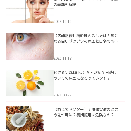
の基準も解説
2023.12.12
【医師監修】稗粒腫の治し方は？気に
なる白いブツブツの原因と自宅ででき
るケアについて
2023.11.17
ビタミンCは朝つけちゃだめ？日焼け
やシミの原因になるってホント？
2021.09.22
【教えてドクター】防風通聖散の効果
や副作用は？長期服用は危険なの？