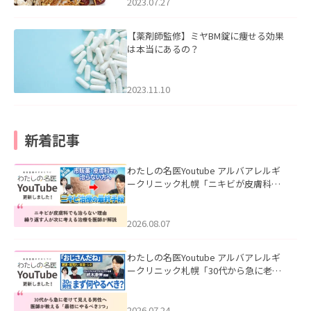
2023.07.27
【薬剤師監修】ミヤBM錠に痩せる効果
は本当にあるの？
2023.11.10
新着記事
わたしの名医Youtube アルバアレルギ
ークリニック札幌「ニキビが皮膚科で
も治らない理由｜繰り返す人が次に考
える治療を医師が解説」を公開いたし
ました。
2026.08.07
わたしの名医Youtube アルバアレルギ
ークリニック札幌「30代から急に老け
て見える男性へ｜医師が教える「最初
にやるべき3つ」」を公開いたしまし
た。
2026.07.24