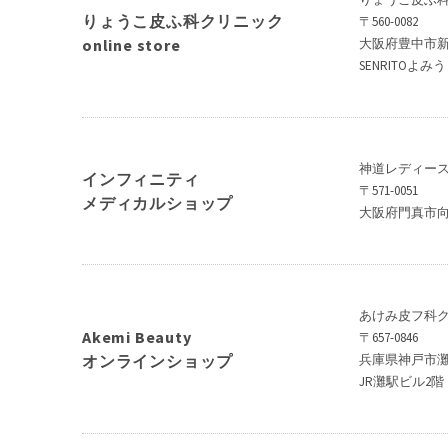
りょうこ皮ふ科クリニック
〒560-0082
online store
大阪府豊中市新千
SENRITOよ
神道レディー
インフィニティ
〒571-0051
メディカルショップ
大阪府門真市向島
あけみ皮フ科
Akemi Beauty
〒657-0846
オンラインショップ
兵庫県神戸市灘
JR灘駅ビル2階