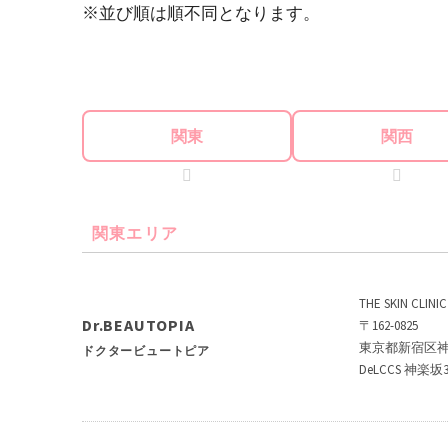
※並び順は順不同となります。
関東
関西
関東エリア
THE SKIN CLI
Dr.BEAUTOPIA
〒162-0825
東京都新宿区神楽
ドクタービュートピア
DeLCCS 神楽坂3