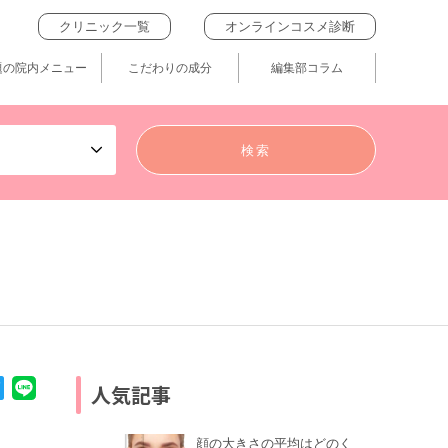
クリニック一覧
オンラインコスメ診断
題の院内メニュー
こだわりの成分
編集部コラム
人気記事
顔の大きさの平均はどのく