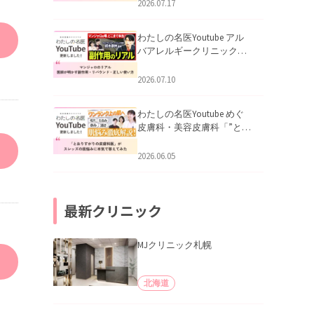
跡にVビームは効く？向いて
2026.07.17
いる赤みを医師が徹底解
説」を公開いたしました。
わたしの名医Youtube アル
バアレルギークリニック札
幌「マンジャロのリアル｜
医師が明かす副作用・リバ
2026.07.10
ウンド・正しい使い方」を
公開いたしました。
わたしの名医Youtube めぐ
皮膚科・美容皮膚科「”とお
りすがりの皮膚科医”がスレ
ッズの肌悩みに本気で答え
2026.06.05
てみた」を公開いたしまし
た。
最新クリニック
MJクリニック札幌
北海道