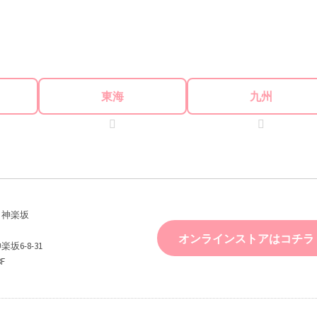
東海
九州
NIC 神楽坂
オンラインストアはコチラ
坂6-8-31
F