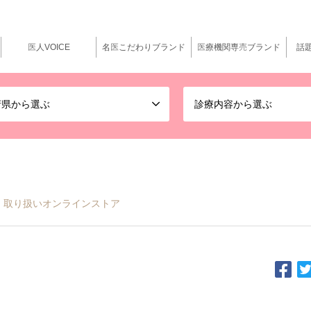
医人VOICE
名医こだわりブランド
医療機関専売ブランド
話
府県から選ぶ
診療内容から選ぶ
クス）取り扱いオンラインストア