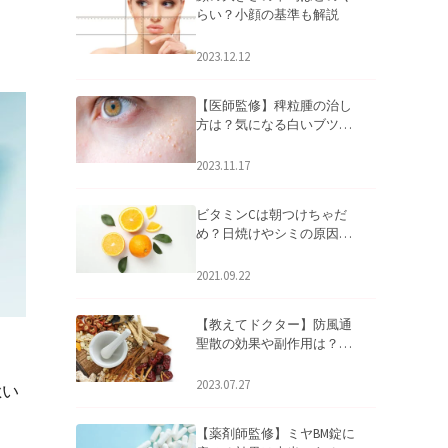
らい？小顔の基準も解説
2023.12.12
【医師監修】稗粒腫の治し
方は？気になる白いブツブ
ツの原因と自宅でできるケ
アについて
2023.11.17
ビタミンCは朝つけちゃだ
め？日焼けやシミの原因に
なるってホント？
2021.09.22
【教えてドクター】防風通
聖散の効果や副作用は？長
期服用は危険なの？
2023.07.27
扱い
【薬剤師監修】ミヤBM錠に