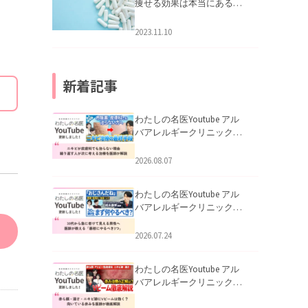
痩せる効果は本当にある
の？
2023.11.10
新着記事
わたしの名医Youtube アル
バアレルギークリニック札
幌「ニキビが皮膚科でも治
らない理由｜繰り返す人が
2026.08.07
次に考える治療を医師が解
説」を公開いたしました。
わたしの名医Youtube アル
バアレルギークリニック札
幌「30代から急に老けて見
える男性へ｜医師が教える
2026.07.24
「最初にやるべき3つ」」を
公開いたしました。
わたしの名医Youtube アル
バアレルギークリニック札
幌「赤ら顔・酒さ・ニキビ