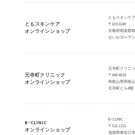
ともスキンケ
ともスキンケア
〒619-0240
オンラインショップ
京都府相楽郡精華
せいかガーデ
元寺町クリニ
元寺町クリニック
〒640-8024
オンラインショップ
和歌山県和歌山市
元寺町ビル4階
BｰCLINIC
BｰCLINIC
〒521-1221
オンラインショップ
滋賀県東近江市垣見