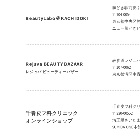
勝どき駅前皮
〒104-0054
BeautyLabo＠KACHIDOKI
東京都中央区勝
ニュー勝どきビル
表参道レジュ
Rejuva BEAUTY BAZAAR
〒107-0062
レジュバ ビューティーバザー
東京都港区南青山3
千春皮フ科ク
千春皮フ科クリニック
〒330-00552
オンラインショップ
埼玉県さいたま
SUMIDA ONE本館