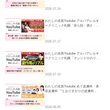
にやるべき3つ」」を公開いたしまし
た。
2026.07.24
わたしの名医Youtube アルバアレルギ
ークリニック札幌「赤ら顔・酒さ・ニ
キビ跡にVビームは効く？向いている
赤みを医師が徹底解説」を公開いたし
ました。
2026.07.17
わたしの名医Youtube アルバアレルギ
ークリニック札幌「マンジャロのリア
ル｜医師が明かす副作用・リバウン
ド・正しい使い方」を公開いたしまし
た。
2026.07.10
わたしの名医Youtube めぐ皮膚科・美
容皮膚科「”とおりすがりの皮膚科
医”がスレッズの肌悩みに本気で答えて
みた」を公開いたしました。
2026.06.05