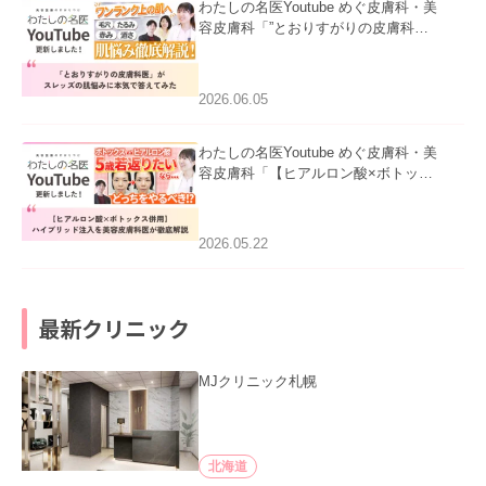
わたしの名医Youtube めぐ皮膚科・美
容皮膚科「”とおりすがりの皮膚科
医”がスレッズの肌悩みに本気で答えて
みた」を公開いたしました。
2026.06.05
わたしの名医Youtube めぐ皮膚科・美
容皮膚科「【ヒアルロン酸×ボトック
ス併用】ハイブリッド注入を美容皮膚
科医が徹底解説」を公開いたしまし
た。
2026.05.22
最新クリニック
MJクリニック札幌
北海道