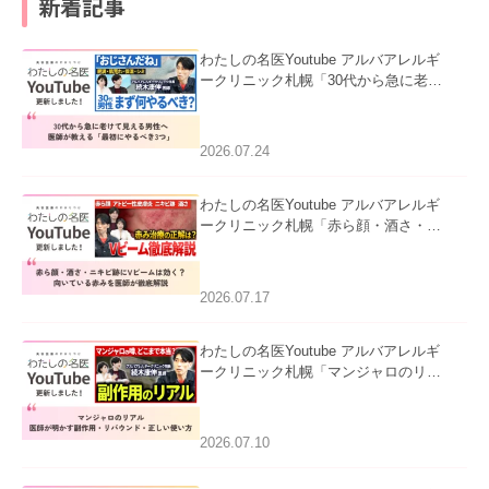
新着記事
わたしの名医Youtube アルバアレルギ
ークリニック札幌「30代から急に老け
て見える男性へ｜医師が教える「最初
にやるべき3つ」」を公開いたしまし
た。
2026.07.24
わたしの名医Youtube アルバアレルギ
ークリニック札幌「赤ら顔・酒さ・ニ
キビ跡にVビームは効く？向いている
赤みを医師が徹底解説」を公開いたし
ました。
2026.07.17
わたしの名医Youtube アルバアレルギ
ークリニック札幌「マンジャロのリア
ル｜医師が明かす副作用・リバウン
ド・正しい使い方」を公開いたしまし
た。
2026.07.10