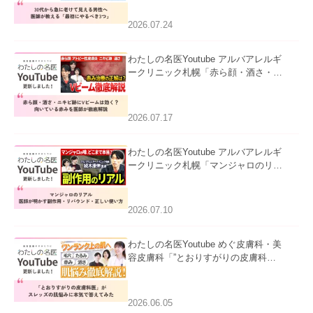
にやるべき3つ」」を公開いたしまし
た。
2026.07.24
わたしの名医Youtube アルバアレルギ
ークリニック札幌「赤ら顔・酒さ・ニ
キビ跡にVビームは効く？向いている
赤みを医師が徹底解説」を公開いたし
ました。
2026.07.17
わたしの名医Youtube アルバアレルギ
ークリニック札幌「マンジャロのリア
ル｜医師が明かす副作用・リバウン
ド・正しい使い方」を公開いたしまし
た。
2026.07.10
わたしの名医Youtube めぐ皮膚科・美
容皮膚科「”とおりすがりの皮膚科
医”がスレッズの肌悩みに本気で答えて
みた」を公開いたしました。
2026.06.05