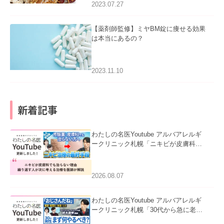
2023.07.27
【薬剤師監修】ミヤBM錠に痩せる効果
は本当にあるの？
2023.11.10
新着記事
わたしの名医Youtube アルバアレルギ
ークリニック札幌「ニキビが皮膚科で
も治らない理由｜繰り返す人が次に考
える治療を医師が解説」を公開いたし
ました。
2026.08.07
わたしの名医Youtube アルバアレルギ
ークリニック札幌「30代から急に老け
て見える男性へ｜医師が教える「最初