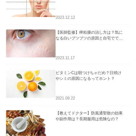
2023.12.12
【医師監修】稗粒腫の治し方は？気に
なる白いブツブツの原因と自宅ででき
るケアについて
2023.11.17
ビタミンCは朝つけちゃだめ？日焼け
やシミの原因になるってホント？
2021.09.22
【教えてドクター】防風通聖散の効果
や副作用は？長期服用は危険なの？