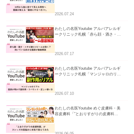
にやるべき3つ」」を公開いたしまし
た。
2026.07.24
わたしの名医Youtube アルバアレルギ
ークリニック札幌「赤ら顔・酒さ・ニ
キビ跡にVビームは効く？向いている
赤みを医師が徹底解説」を公開いたし
ました。
2026.07.17
わたしの名医Youtube アルバアレルギ
ークリニック札幌「マンジャロのリア
ル｜医師が明かす副作用・リバウン
ド・正しい使い方」を公開いたしまし
た。
2026.07.10
わたしの名医Youtube めぐ皮膚科・美
容皮膚科「”とおりすがりの皮膚科
医”がスレッズの肌悩みに本気で答えて
みた」を公開いたしました。
2026.06.05