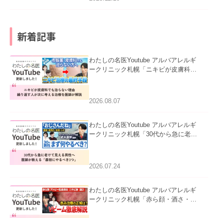
新着記事
わたしの名医Youtube アルバアレルギ
ークリニック札幌「ニキビが皮膚科で
も治らない理由｜繰り返す人が次に考
える治療を医師が解説」を公開いたし
ました。
2026.08.07
わたしの名医Youtube アルバアレルギ
ークリニック札幌「30代から急に老け
て見える男性へ｜医師が教える「最初
にやるべき3つ」」を公開いたしまし
た。
2026.07.24
わたしの名医Youtube アルバアレルギ
ークリニック札幌「赤ら顔・酒さ・ニ
キビ跡にVビームは効く？向いている
赤みを医師が徹底解説」を公開いたし