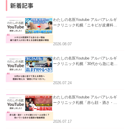
新着記事
わたしの名医Youtube アルバアレルギ
ークリニック札幌「ニキビが皮膚科で
も治らない理由｜繰り返す人が次に考
える治療を医師が解説」を公開いたし
ました。
2026.08.07
わたしの名医Youtube アルバアレルギ
ークリニック札幌「30代から急に老け
て見える男性へ｜医師が教える「最初
にやるべき3つ」」を公開いたしまし
た。
2026.07.24
わたしの名医Youtube アルバアレルギ
ークリニック札幌「赤ら顔・酒さ・ニ
キビ跡にVビームは効く？向いている
赤みを医師が徹底解説」を公開いたし
ました。
2026.07.17