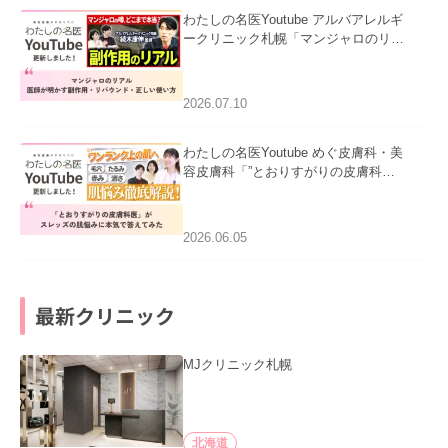
わたしの名医Youtube アルバアレルギ
ークリニック札幌「マンジャロのリア
ル｜医師が明かす副作用・リバウン
ド・正しい使い方」を公開いたしまし
た。
2026.07.10
わたしの名医Youtube めぐ皮膚科・美
容皮膚科「”とおりすがりの皮膚科
医”がスレッズの肌悩みに本気で答えて
みた」を公開いたしました。
2026.06.05
最新クリニック
MJクリニック札幌
北海道