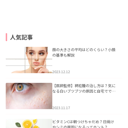
人気記事
顔の大きさの平均はどのくらい？小顔
の基準も解説
2023.12.12
【医師監修】稗粒腫の治し方は？気に
なる白いブツブツの原因と自宅ででき
るケアについて
2023.11.17
ビタミンCは朝つけちゃだめ？日焼け
やシミの原因になるってホント？