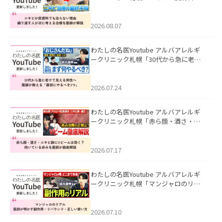
も治らない理由｜繰り返す人が次に考
える治療を医師が解説」を公開いたし
ました。
2026.08.07
わたしの名医Youtube アルバアレルギ
ークリニック札幌「30代から急に老け
て見える男性へ｜医師が教える「最初
にやるべき3つ」」を公開いたしまし
た。
2026.07.24
わたしの名医Youtube アルバアレルギ
ークリニック札幌「赤ら顔・酒さ・ニ
キビ跡にVビームは効く？向いている赤
みを医師が徹底解説」を公開いたしま
した。
2026.07.17
わたしの名医Youtube アルバアレルギ
ークリニック札幌「マンジャロのリア
ル｜医師が明かす副作用・リバウン
ド・正しい使い方」を公開いたしまし
た。
2026.07.10