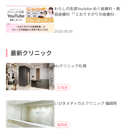
わたしの名医Youtube めぐ皮膚科・美
容皮膚科「”とおりすがりの皮膚科
医”がスレッズの肌悩みに本気で答えて
みた」を公開いたしました。
2026.06.05
最新クリニック
MJクリニック札幌
北海道
いびきメディカルクリニック 福岡院
福岡県