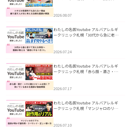
も治らない理由｜繰り返す人が次に考
える治療を医師が解説」を公開いたし
ました。
2026.08.07
わたしの名医Youtube アルバアレルギ
ークリニック札幌「30代から急に老け
て見える男性へ｜医師が教える「最初
にやるべき3つ」」を公開いたしまし
た。
2026.07.24
わたしの名医Youtube アルバアレルギ
ークリニック札幌「赤ら顔・酒さ・ニ
キビ跡にVビームは効く？向いている赤
みを医師が徹底解説」を公開いたしま
した。
2026.07.17
わたしの名医Youtube アルバアレルギ
ークリニック札幌「マンジャロのリア
ル｜医師が明かす副作用・リバウン
ド・正しい使い方」を公開いたしまし
た。
2026.07.10