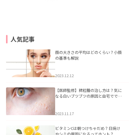
人気記事
顔の大きさの平均はどのくらい？小顔
の基準も解説
2023.12.12
【医師監修】稗粒腫の治し方は？気に
なる白いブツブツの原因と自宅ででき
るケアについて
2023.11.17
ビタミンCは朝つけちゃだめ？日焼け
やシミの原因になるってホント？