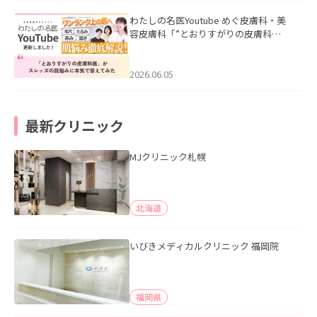
わたしの名医Youtube めぐ皮膚科・美
容皮膚科「”とおりすがりの皮膚科
医”がスレッズの肌悩みに本気で答えて
みた」を公開いたしました。
2026.06.05
最新クリニック
MJクリニック札幌
北海道
いびきメディカルクリニック 福岡院
福岡県