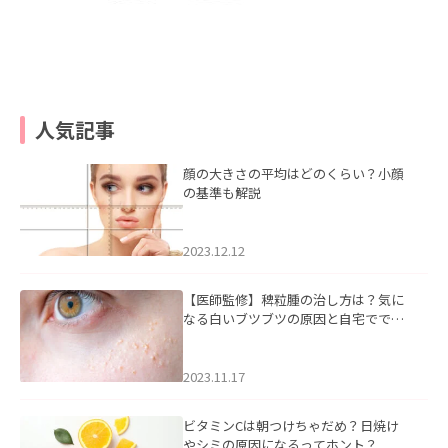
人気記事
顔の大きさの平均はどのくらい？小顔
の基準も解説
2023.12.12
【医師監修】稗粒腫の治し方は？気に
なる白いブツブツの原因と自宅ででき
るケアについて
2023.11.17
ビタミンCは朝つけちゃだめ？日焼け
やシミの原因になるってホント？