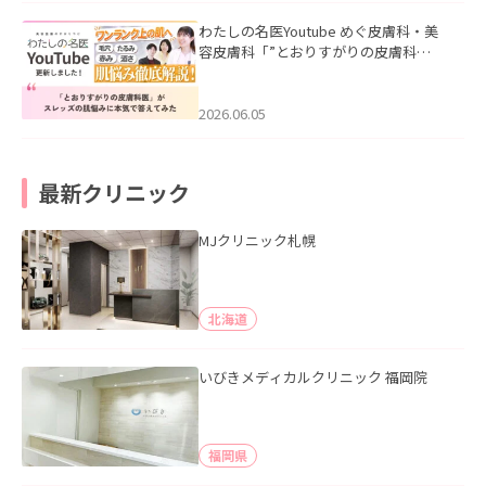
わたしの名医Youtube めぐ皮膚科・美
容皮膚科「”とおりすがりの皮膚科
医”がスレッズの肌悩みに本気で答えて
みた」を公開いたしました。
2026.06.05
最新クリニック
MJクリニック札幌
北海道
いびきメディカルクリニック 福岡院
福岡県