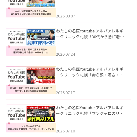
も治らない理由｜繰り返す人が次に考
える治療を医師が解説」を公開いたし
ました。
2026.08.07
わたしの名医Youtube アルバアレルギ
ークリニック札幌「30代から急に老け
て見える男性へ｜医師が教える「最初
にやるべき3つ」」を公開いたしまし
た。
2026.07.24
わたしの名医Youtube アルバアレルギ
ークリニック札幌「赤ら顔・酒さ・ニ
キビ跡にVビームは効く？向いている赤
みを医師が徹底解説」を公開いたしま
した。
2026.07.17
わたしの名医Youtube アルバアレルギ
ークリニック札幌「マンジャロのリア
ル｜医師が明かす副作用・リバウン
ド・正しい使い方」を公開いたしまし
た。
2026.07.10