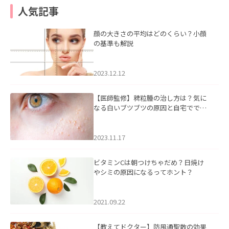
人気記事
顔の大きさの平均はどのくらい？小顔
の基準も解説
2023.12.12
【医師監修】稗粒腫の治し方は？気に
なる白いブツブツの原因と自宅ででき
るケアについて
2023.11.17
ビタミンCは朝つけちゃだめ？日焼け
やシミの原因になるってホント？
2021.09.22
【教えてドクター】防風通聖散の効果