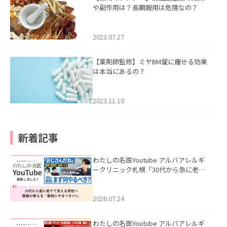
や副作用は？長期服用は危険なの？
2023.07.27
【薬剤師監修】ミヤBM錠に痩せる効果
は本当にあるの？
2023.11.10
新着記事
わたしの名医Youtube アルバアレルギ
ークリニック札幌「30代から急に老け
て見える男性へ｜医師が教える「最初
にやるべき3つ」」を公開いたしまし
た。
2026.07.24
わたしの名医Youtube アルバアレルギ