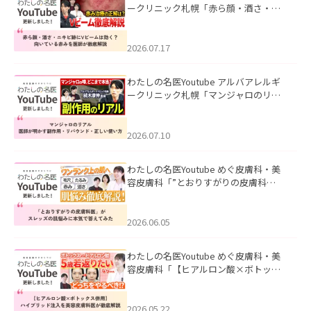
ークリニック札幌「赤ら顔・酒さ・ニ
キビ跡にVビームは効く？向いている赤
みを医師が徹底解説」を公開いたしま
した。
2026.07.17
わたしの名医Youtube アルバアレルギ
ークリニック札幌「マンジャロのリア
ル｜医師が明かす副作用・リバウン
ド・正しい使い方」を公開いたしまし
た。
2026.07.10
わたしの名医Youtube めぐ皮膚科・美
容皮膚科「”とおりすがりの皮膚科
医”がスレッズの肌悩みに本気で答えて
みた」を公開いたしました。
2026.06.05
わたしの名医Youtube めぐ皮膚科・美
容皮膚科「【ヒアルロン酸×ボトック
ス併用】ハイブリッド注入を美容皮膚
科医が徹底解説」を公開いたしまし
た。
2026.05.22