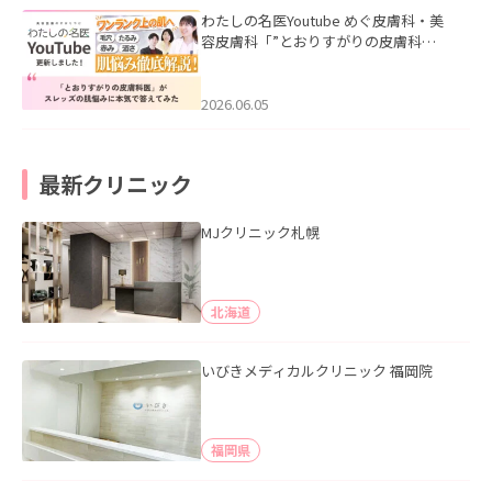
わたしの名医Youtube めぐ皮膚科・美
容皮膚科「”とおりすがりの皮膚科
医”がスレッズの肌悩みに本気で答えて
みた」を公開いたしました。
2026.06.05
最新クリニック
MJクリニック札幌
北海道
いびきメディカルクリニック 福岡院
福岡県