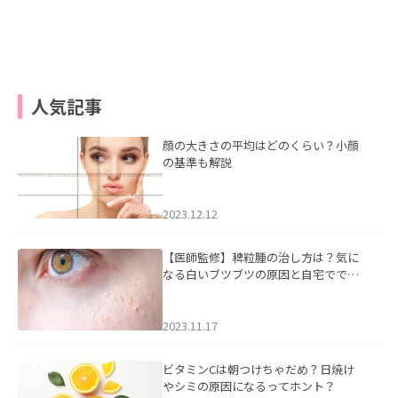
人気記事
顔の大きさの平均はどのくらい？小顔
の基準も解説
2023.12.12
【医師監修】稗粒腫の治し方は？気に
なる白いブツブツの原因と自宅ででき
るケアについて
2023.11.17
ビタミンCは朝つけちゃだめ？日焼け
やシミの原因になるってホント？