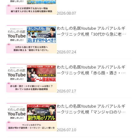
も治らない理由｜繰り返す人が次に考
える治療を医師が解説」を公開いたし
ました。
2026.08.07
わたしの名医Youtube アルバアレルギ
ークリニック札幌「30代から急に老け
て見える男性へ｜医師が教える「最初
にやるべき3つ」」を公開いたしまし
た。
2026.07.24
わたしの名医Youtube アルバアレルギ
ークリニック札幌「赤ら顔・酒さ・ニ
キビ跡にVビームは効く？向いている赤
みを医師が徹底解説」を公開いたしま
した。
2026.07.17
わたしの名医Youtube アルバアレルギ
ークリニック札幌「マンジャロのリア
ル｜医師が明かす副作用・リバウン
ド・正しい使い方」を公開いたしまし
た。
2026.07.10