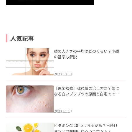
人気記事
顔の大きさの平均はどのくらい？小顔
の基準も解説
2023.12.12
【医師監修】稗粒腫の治し方は？気に
なる白いブツブツの原因と自宅ででき
るケアについて
2023.11.17
ビタミンCは朝つけちゃだめ？日焼け
やシミの原因になるってホント？