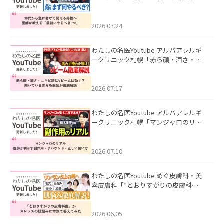
て見える男性へ｜医師が教える「最初
にやるべき3つ」」を公開いたしまし
た。
2026.07.24
わたしの名医Youtube アルバアレルギ
ークリニック札幌「赤ら顔・酒さ・ニ
キビ跡にVビームは効く？向いている赤
みを医師が徹底解説」を公開いたしま
した。
2026.07.17
わたしの名医Youtube アルバアレルギ
ークリニック札幌「マンジャロのリア
ル｜医師が明かす副作用・リバウン
ド・正しい使い方」を公開いたしまし
た。
2026.07.10
わたしの名医Youtube めぐ皮膚科・美
容皮膚科「”とおりすがりの皮膚科
医”がスレッズの肌悩みに本気で答えて
みた」を公開いたしました。
2026.06.05