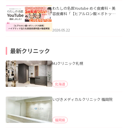
わたしの名医Youtube めぐ皮膚科・美
容皮膚科「【ヒアルロン酸×ボトック
ス併用】ハイブリッド注入を美容皮膚
科医が徹底解説」を公開いたしまし
た。
2026.05.22
最新クリニック
MJクリニック札幌
北海道
いびきメディカルクリニック 福岡院
福岡県