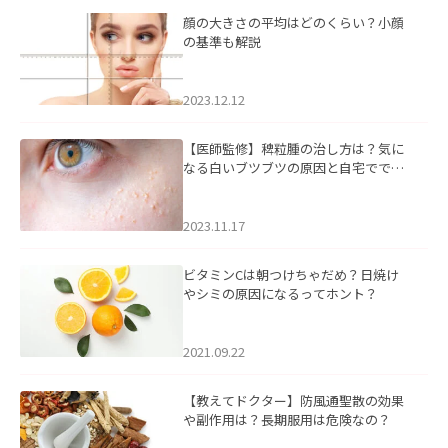
顔の大きさの平均はどのくらい？小顔
の基準も解説
2023.12.12
【医師監修】稗粒腫の治し方は？気に
なる白いブツブツの原因と自宅ででき
るケアについて
2023.11.17
ビタミンCは朝つけちゃだめ？日焼け
やシミの原因になるってホント？
2021.09.22
【教えてドクター】防風通聖散の効果
や副作用は？長期服用は危険なの？