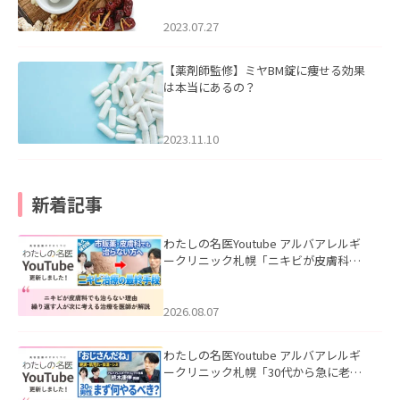
2023.07.27
【薬剤師監修】ミヤBM錠に痩せる効果
は本当にあるの？
2023.11.10
新着記事
わたしの名医Youtube アルバアレルギ
ークリニック札幌「ニキビが皮膚科で
も治らない理由｜繰り返す人が次に考
える治療を医師が解説」を公開いたし
ました。
2026.08.07
わたしの名医Youtube アルバアレルギ
ークリニック札幌「30代から急に老け
て見える男性へ｜医師が教える「最初