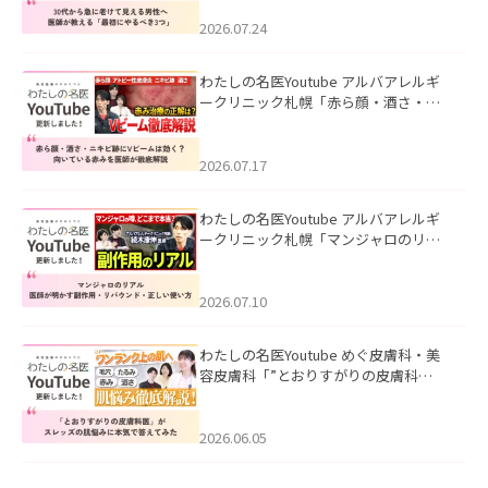
にやるべき3つ」」を公開いたしまし
た。
2026.07.24
わたしの名医Youtube アルバアレルギ
ークリニック札幌「赤ら顔・酒さ・ニ
キビ跡にVビームは効く？向いている赤
みを医師が徹底解説」を公開いたしま
した。
2026.07.17
わたしの名医Youtube アルバアレルギ
ークリニック札幌「マンジャロのリア
ル｜医師が明かす副作用・リバウン
ド・正しい使い方」を公開いたしまし
た。
2026.07.10
わたしの名医Youtube めぐ皮膚科・美
容皮膚科「”とおりすがりの皮膚科
医”がスレッズの肌悩みに本気で答えて
みた」を公開いたしました。
2026.06.05