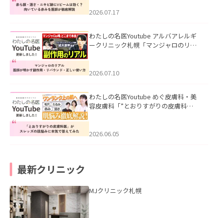
みを医師が徹底解説」を公開いたしま
した。
2026.07.17
わたしの名医Youtube アルバアレルギ
ークリニック札幌「マンジャロのリア
ル｜医師が明かす副作用・リバウン
ド・正しい使い方」を公開いたしまし
た。
2026.07.10
わたしの名医Youtube めぐ皮膚科・美
容皮膚科「”とおりすがりの皮膚科
医”がスレッズの肌悩みに本気で答えて
みた」を公開いたしました。
2026.06.05
最新クリニック
MJクリニック札幌