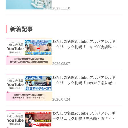
2023.11.10
新着記事
わたしの名医Youtube アルバアレルギ
ークリニック札幌「ニキビが皮膚科で
も治らない理由｜繰り返す人が次に考
える治療を医師が解説」を公開いたし
ました。
2026.08.07
わたしの名医Youtube アルバアレルギ
ークリニック札幌「30代から急に老け
て見える男性へ｜医師が教える「最初
にやるべき3つ」」を公開いたしまし
た。
2026.07.24
わたしの名医Youtube アルバアレルギ
ークリニック札幌「赤ら顔・酒さ・ニ
キビ跡にVビームは効く？向いている赤