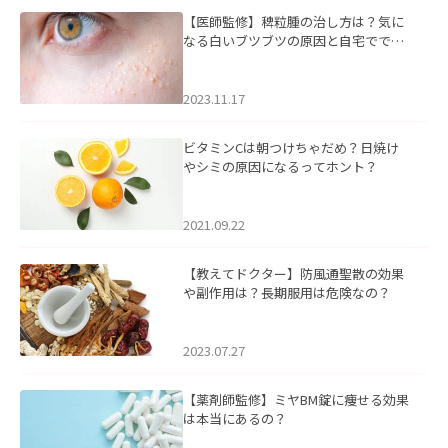
【医師監修】稗粒腫の治し方は？気に
なる白いブツブツの原因と自宅ででき
るケアについて
2023.11.17
ビタミンCは朝つけちゃだめ？日焼け
やシミの原因になるってホント？
2021.09.22
【教えてドクター】防風通聖散の効果
や副作用は？長期服用は危険なの？
2023.07.27
【薬剤師監修】ミヤBM錠に痩せる効果
は本当にあるの？