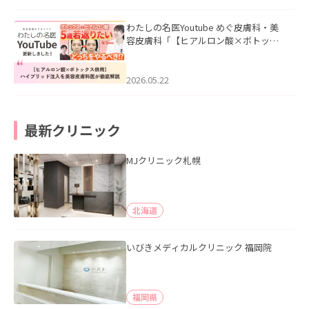
わたしの名医Youtube めぐ皮膚科・美
容皮膚科「【ヒアルロン酸×ボトック
ス併用】ハイブリッド注入を美容皮膚
科医が徹底解説」を公開いたしまし
た。
2026.05.22
最新クリニック
MJクリニック札幌
北海道
いびきメディカルクリニック 福岡院
福岡県