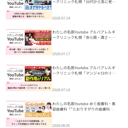
ークリニック札幌「30代から急に老け
て見える男性へ｜医師が教える「最初
にやるべき3つ」」を公開いたしまし
た。
2026.07.24
わたしの名医Youtube アルバアレルギ
ークリニック札幌「赤ら顔・酒さ・ニ
キビ跡にVビームは効く？向いている赤
みを医師が徹底解説」を公開いたしま
した。
2026.07.17
わたしの名医Youtube アルバアレルギ
ークリニック札幌「マンジャロのリア
ル｜医師が明かす副作用・リバウン
ド・正しい使い方」を公開いたしまし
た。
2026.07.10
わたしの名医Youtube めぐ皮膚科・美
容皮膚科「”とおりすがりの皮膚科
医”がスレッズの肌悩みに本気で答えて
みた」を公開いたしました。
2026.06.05