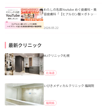
わたしの名医Youtube めぐ皮膚科・美
容皮膚科「【ヒアルロン酸×ボトック
ス併用】ハイブリッド注入を美容皮膚
科医が徹底解説」を公開いたしまし
た。
2026.05.22
最新クリニック
MJクリニック札幌
北海道
いびきメディカルクリニック 福岡院
福岡県