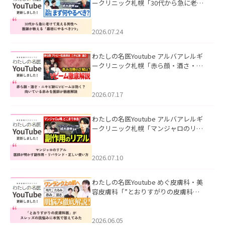
ークリニック札幌「30代から急に老け
て見える男性へ｜医師が教える「最初
にやるべき3つ」」を公開いたしまし
た。
2026.07.24
わたしの名医Youtube アルバアレルギ
ークリニック札幌「赤ら顔・酒さ・ニ
キビ跡にVビームは効く？向いている赤
みを医師が徹底解説」を公開いたしま
した。
2026.07.17
わたしの名医Youtube アルバアレルギ
ークリニック札幌「マンジャロのリア
ル｜医師が明かす副作用・リバウン
ド・正しい使い方」を公開いたしまし
た。
2026.07.10
わたしの名医Youtube めぐ皮膚科・美
容皮膚科「”とおりすがりの皮膚科
医”がスレッズの肌悩みに本気で答えて
みた」を公開いたしました。
2026.06.05