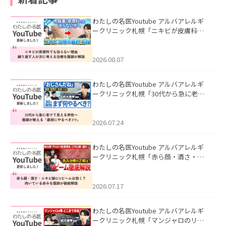
わたしの名医Youtube アルバアレルギ
ークリニック札幌「ニキビが皮膚科で
も治らない理由｜繰り返す人が次に考
える治療を医師が解説」を公開いたし
ました。
2026.08.07
わたしの名医Youtube アルバアレルギ
ークリニック札幌「30代から急に老け
て見える男性へ｜医師が教える「最初
にやるべき3つ」」を公開いたしまし
た。
2026.07.24
わたしの名医Youtube アルバアレルギ
ークリニック札幌「赤ら顔・酒さ・ニ
キビ跡にVビームは効く？向いている赤
みを医師が徹底解説」を公開いたしま
した。
2026.07.17
わたしの名医Youtube アルバアレルギ
ークリニック札幌「マンジャロのリア