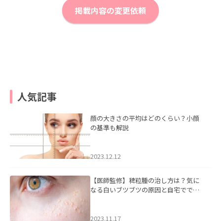
掲載内容の変更依頼
人気記事
顔の大きさの平均はどのくらい？小顔
の基準も解説
2023.12.12
【医師監修】稗粒腫の治し方は？気に
なる白いブツブツの原因と自宅ででき
るケアについて
2023.11.17