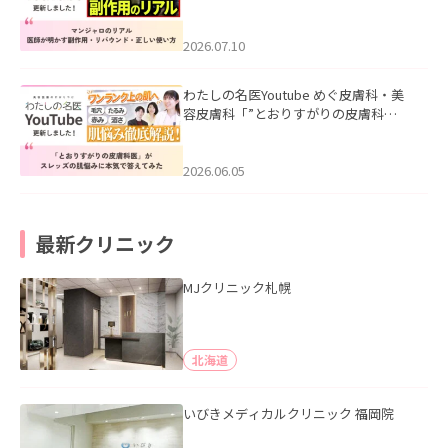
ル｜医師が明かす副作用・リバウン
ド・正しい使い方」を公開いたしまし
た。
2026.07.10
わたしの名医Youtube めぐ皮膚科・美
容皮膚科「”とおりすがりの皮膚科
医”がスレッズの肌悩みに本気で答えて
みた」を公開いたしました。
2026.06.05
最新クリニック
MJクリニック札幌
北海道
いびきメディカルクリニック 福岡院