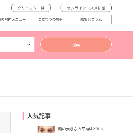
クリニック一覧
オンラインコスメ診断
題の院内メニュー
こだわりの成分
編集部コラム
人気記事
顔の大きさの平均はどのく