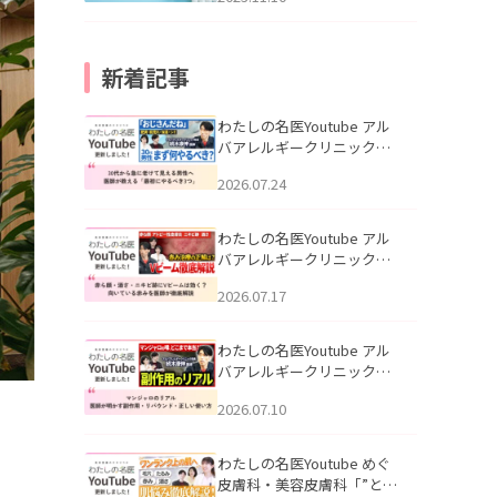
新着記事
わたしの名医Youtube アル
バアレルギークリニック札
幌「30代から急に老けて見
2026.07.24
える男性へ｜医師が教える
「最初にやるべき3つ」」を
公開いたしました。
わたしの名医Youtube アル
バアレルギークリニック札
幌「赤ら顔・酒さ・ニキビ
2026.07.17
跡にVビームは効く？向いて
いる赤みを医師が徹底解
説」を公開いたしました。
わたしの名医Youtube アル
バアレルギークリニック札
幌「マンジャロのリアル｜
2026.07.10
医師が明かす副作用・リバ
ウンド・正しい使い方」を
公開いたしました。
わたしの名医Youtube めぐ
皮膚科・美容皮膚科「”とお