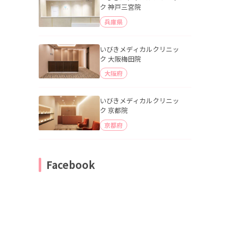
ク 神戸三宮院
兵庫県
いびきメディカルクリニッ
ク 大阪梅田院
大阪府
いびきメディカルクリニッ
ク 京都院
京都府
Facebook