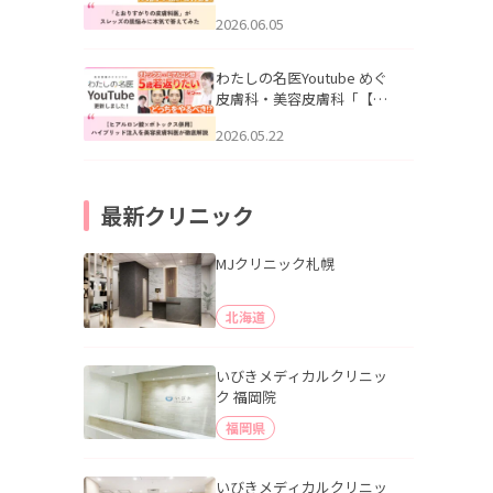
りすがりの皮膚科医”がスレ
2026.06.05
ッズの肌悩みに本気で答え
てみた」を公開いたしまし
た。
わたしの名医Youtube めぐ
皮膚科・美容皮膚科「【ヒ
アルロン酸×ボトックス併
2026.05.22
用】ハイブリッド注入を美
容皮膚科医が徹底解説」を
公開いたしました。
最新クリニック
MJクリニック札幌
北海道
いびきメディカルクリニッ
ク 福岡院
福岡県
いびきメディカルクリニッ