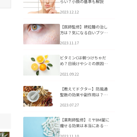
らい？小顔の基準も解説
2023.12.12
【医師監修】稗粒腫の治し
方は？気になる白いブツブ
ツの原因と自宅でできるケ
2023.11.17
アについて
ビタミンCは朝つけちゃだ
め？日焼けやシミの原因に
なるってホント？
2021.09.22
【教えてドクター】防風通
聖散の効果や副作用は？長
期服用は危険なの？
2023.07.27
【薬剤師監修】ミヤBM錠に
痩せる効果は本当にある
の？
2023.11.10