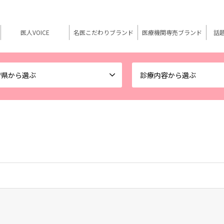
医人VOICE
名医こだわりブランド
医療機関専売ブランド
話
府県から選ぶ
診療内容から選ぶ