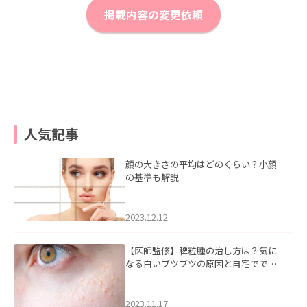
掲載内容の変更依頼
人気記事
顔の大きさの平均はどのくらい？小顔
の基準も解説
2023.12.12
【医師監修】稗粒腫の治し方は？気に
なる白いブツブツの原因と自宅ででき
るケアについて
2023.11.17