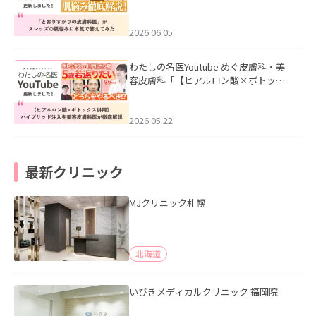
医”がスレッズの肌悩みに本気で答えて
みた」を公開いたしました。
2026.06.05
わたしの名医Youtube めぐ皮膚科・美
容皮膚科「【ヒアルロン酸×ボトック
ス併用】ハイブリッド注入を美容皮膚
科医が徹底解説」を公開いたしまし
た。
2026.05.22
最新クリニック
MJクリニック札幌
北海道
いびきメディカルクリニック 福岡院