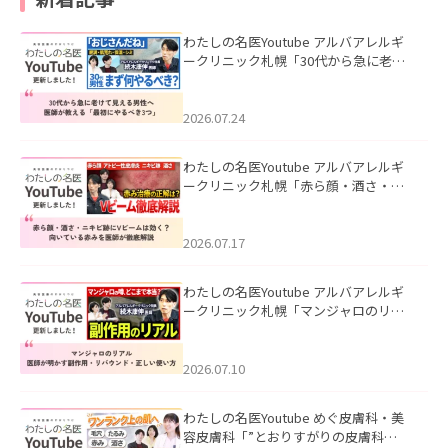
わたしの名医Youtube アルバアレルギ
ークリニック札幌「30代から急に老け
て見える男性へ｜医師が教える「最初
にやるべき3つ」」を公開いたしまし
た。
2026.07.24
わたしの名医Youtube アルバアレルギ
ークリニック札幌「赤ら顔・酒さ・ニ
キビ跡にVビームは効く？向いている赤
みを医師が徹底解説」を公開いたしま
した。
2026.07.17
わたしの名医Youtube アルバアレルギ
ークリニック札幌「マンジャロのリア
ル｜医師が明かす副作用・リバウン
ド・正しい使い方」を公開いたしまし
た。
2026.07.10
わたしの名医Youtube めぐ皮膚科・美
容皮膚科「”とおりすがりの皮膚科