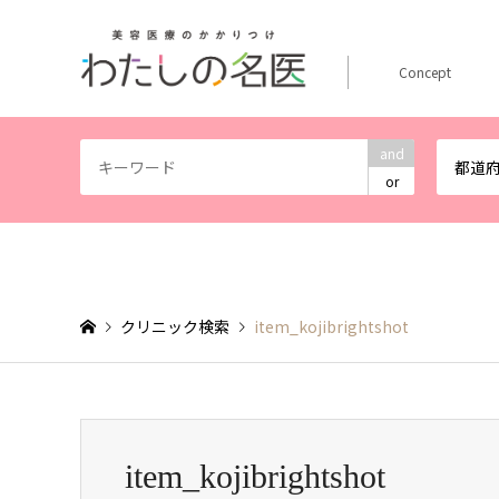
Concept
and
都道
or
クリニック検索
item_kojibrightshot
item_kojibrightshot