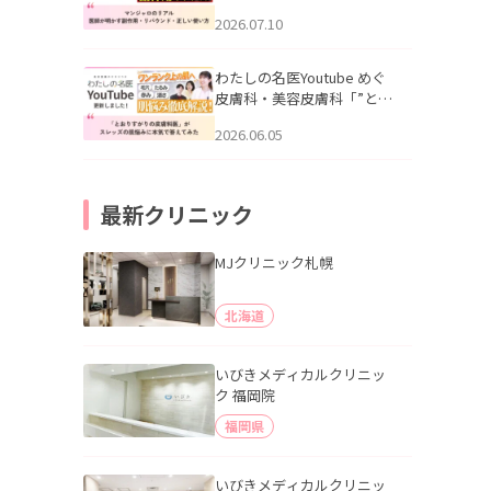
幌「マンジャロのリアル｜
2026.07.10
医師が明かす副作用・リバ
ウンド・正しい使い方」を
公開いたしました。
わたしの名医Youtube めぐ
皮膚科・美容皮膚科「”とお
りすがりの皮膚科医”がスレ
2026.06.05
ッズの肌悩みに本気で答え
てみた」を公開いたしまし
た。
最新クリニック
MJクリニック札幌
北海道
いびきメディカルクリニッ
ク 福岡院
福岡県
いびきメディカルクリニッ