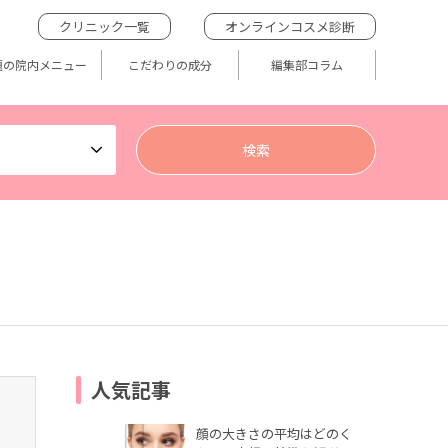
クリニック一覧
オンラインコスメ診断
題の院内メニュー
こだわりの成分
編集部コラム
人気記事
顔の大きさの平均はどのく