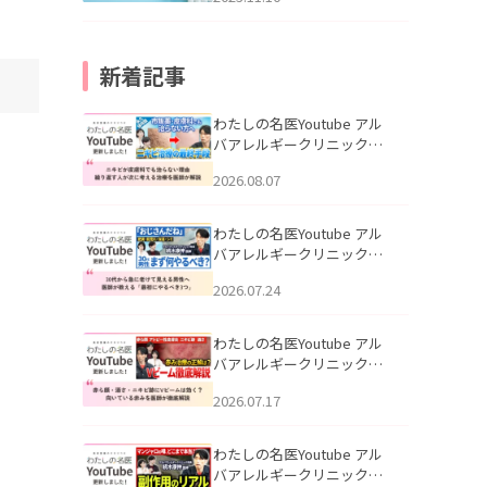
新着記事
わたしの名医Youtube アル
バアレルギークリニック札
幌「ニキビが皮膚科でも治
2026.08.07
らない理由｜繰り返す人が
次に考える治療を医師が解
説」を公開いたしました。
わたしの名医Youtube アル
バアレルギークリニック札
幌「30代から急に老けて見
2026.07.24
える男性へ｜医師が教える
「最初にやるべき3つ」」を
公開いたしました。
わたしの名医Youtube アル
バアレルギークリニック札
幌「赤ら顔・酒さ・ニキビ
2026.07.17
跡にVビームは効く？向いて
いる赤みを医師が徹底解
説」を公開いたしました。
わたしの名医Youtube アル
バアレルギークリニック札