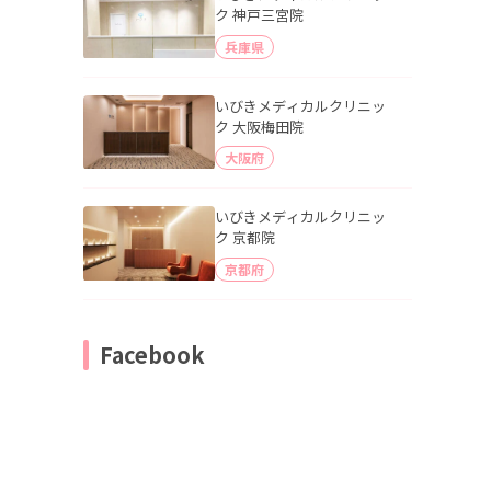
ク 神戸三宮院
兵庫県
いびきメディカルクリニッ
ク 大阪梅田院
大阪府
いびきメディカルクリニッ
ク 京都院
京都府
Facebook