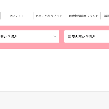
医人VOICE
名医こだわりブランド
医療機関専売ブランド
話
府県から選ぶ
診療内容から選ぶ