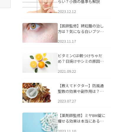
らい？小顔の基準も解説
2023.12.12
【医師監修】稗粒腫の治し
方は？気になる白いブツブ
ツの原因と自宅でできるケ
2023.11.17
アについて
ビタミンCは朝つけちゃだ
め？日焼けやシミの原因に
なるってホント？
2021.09.22
【教えてドクター】防風通
聖散の効果や副作用は？長
期服用は危険なの？
2023.07.27
【薬剤師監修】ミヤBM錠に
痩せる効果は本当にある
の？
2023.11.10