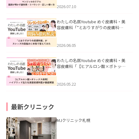
ド・正しい使い方」を公開いたしまし
た。
2026.07.10
わたしの名医Youtube めぐ皮膚科・美
容皮膚科「”とおりすがりの皮膚科
医”がスレッズの肌悩みに本気で答えて
みた」を公開いたしました。
2026.06.05
わたしの名医Youtube めぐ皮膚科・美
容皮膚科「【ヒアルロン酸×ボトック
ス併用】ハイブリッド注入を美容皮膚
科医が徹底解説」を公開いたしまし
た。
2026.05.22
最新クリニック
MJクリニック札幌