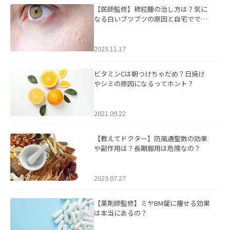
【医師監修】稗粒腫の治し方は？気に
なる白いブツブツの原因と自宅ででき
るケアについて
2023.11.17
ビタミンCは朝つけちゃだめ？日焼け
やシミの原因になるってホント？
2021.09.22
【教えてドクター】防風通聖散の効果
や副作用は？長期服用は危険なの？
2023.07.27
【薬剤師監修】ミヤBM錠に痩せる効果
は本当にあるの？