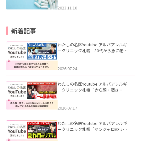
2023.11.10
新着記事
わたしの名医Youtube アルバアレルギ
ークリニック札幌「30代から急に老け
て見える男性へ｜医師が教える「最初
にやるべき3つ」」を公開いたしまし
た。
2026.07.24
わたしの名医Youtube アルバアレルギ
ークリニック札幌「赤ら顔・酒さ・ニ
キビ跡にVビームは効く？向いている赤
みを医師が徹底解説」を公開いたしま
した。
2026.07.17
わたしの名医Youtube アルバアレルギ
ークリニック札幌「マンジャロのリア
ル｜医師が明かす副作用・リバウン