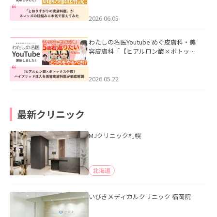
みた」を公開いたしました。
2026.06.05
わたしの名医Youtube めぐ皮膚科・美
容皮膚科「【ヒアルロン酸×ボトック
ス併用】ハイブリッド注入を美容皮膚
科医が徹底解説」を公開いたしまし
た。
2026.05.22
最新クリニック
MJクリニック札幌
北海道
いびきメディカルクリニック 福岡院