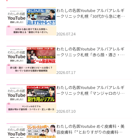
わたしの名医Youtube アルバアレルギ
ークリニック札幌「30代から急に老け
て見える男性へ｜医師が教える「最初
にやるべき3つ」」を公開いたしまし
た。
2026.07.24
わたしの名医Youtube アルバアレルギ
ークリニック札幌「赤ら顔・酒さ・ニ
キビ跡にVビームは効く？向いている赤
みを医師が徹底解説」を公開いたしま
した。
2026.07.17
わたしの名医Youtube アルバアレルギ
ークリニック札幌「マンジャロのリア
ル｜医師が明かす副作用・リバウン
ド・正しい使い方」を公開いたしまし
た。
2026.07.10
わたしの名医Youtube めぐ皮膚科・美
容皮膚科「”とおりすがりの皮膚科
医”がスレッズの肌悩みに本気で答えて