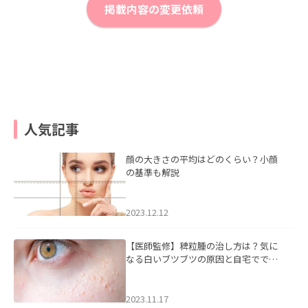
掲載内容の変更依頼
人気記事
顔の大きさの平均はどのくらい？小顔
の基準も解説
2023.12.12
【医師監修】稗粒腫の治し方は？気に
なる白いブツブツの原因と自宅ででき
るケアについて
2023.11.17