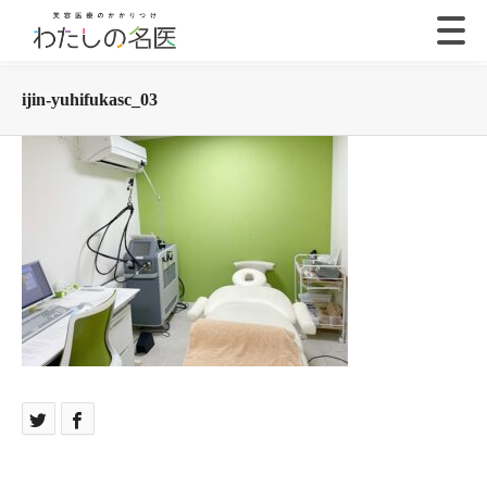
ijin-yuhifukasc_03