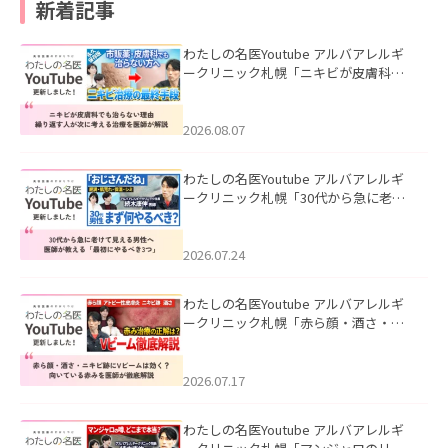
新着記事
わたしの名医Youtube アルバアレルギ
ークリニック札幌「ニキビが皮膚科で
も治らない理由｜繰り返す人が次に考
える治療を医師が解説」を公開いたし
ました。
2026.08.07
わたしの名医Youtube アルバアレルギ
ークリニック札幌「30代から急に老け
て見える男性へ｜医師が教える「最初
にやるべき3つ」」を公開いたしまし
た。
2026.07.24
わたしの名医Youtube アルバアレルギ
ークリニック札幌「赤ら顔・酒さ・ニ
キビ跡にVビームは効く？向いている赤
みを医師が徹底解説」を公開いたしま
した。
2026.07.17
わたしの名医Youtube アルバアレルギ