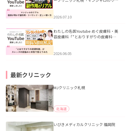
ークリニック札幌「マンジャロのリア
ル｜医師が明かす副作用・リバウン
ド・正しい使い方」を公開いたしまし
た。
2026.07.10
わたしの名医Youtube めぐ皮膚科・美
容皮膚科「”とおりすがりの皮膚科
医”がスレッズの肌悩みに本気で答えて
みた」を公開いたしました。
2026.06.05
最新クリニック
MJクリニック札幌
北海道
いびきメディカルクリニック 福岡院