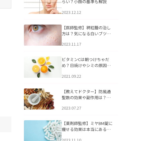
らい？小顔の基準も解説
2023.12.12
【医師監修】稗粒腫の治し
方は？気になる白いブツブ
ツの原因と自宅でできるケ
2023.11.17
アについて
ビタミンCは朝つけちゃだ
め？日焼けやシミの原因に
なるってホント？
2021.09.22
【教えてドクター】防風通
聖散の効果や副作用は？長
期服用は危険なの？
2023.07.27
【薬剤師監修】ミヤBM錠に
痩せる効果は本当にある
の？
2023.11.10