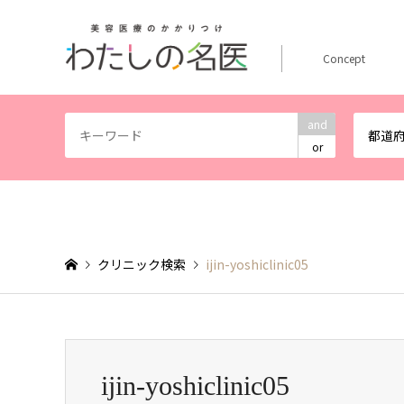
Concept
and
都道
or
クリニック検索
ijin-yoshiclinic05
ijin-yoshiclinic05