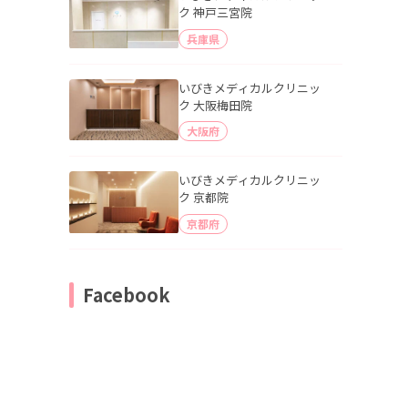
ク 神戸三宮院
兵庫県
いびきメディカルクリニッ
ク 大阪梅田院
大阪府
いびきメディカルクリニッ
ク 京都院
京都府
Facebook