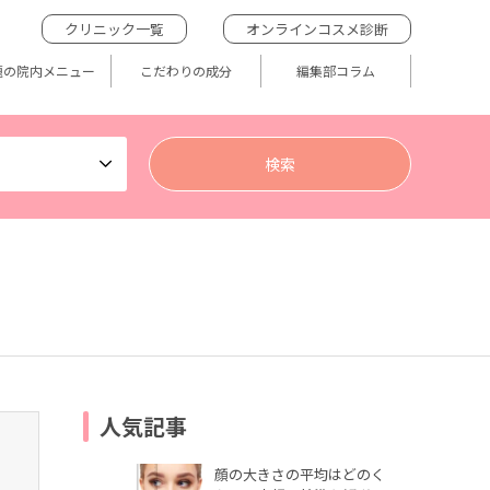
クリニック一覧
オンラインコスメ診断
題の院内メニュー
こだわりの成分
編集部コラム
人気記事
顔の大きさの平均はどのく