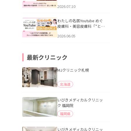
幌「マンジャロのリアル｜
2026.07.10
医師が明かす副作用・リバ
ウンド・正しい使い方」を
公開いたしました。
わたしの名医Youtube めぐ
皮膚科・美容皮膚科「”とお
りすがりの皮膚科医”がスレ
2026.06.05
ッズの肌悩みに本気で答え
てみた」を公開いたしまし
た。
最新クリニック
MJクリニック札幌
北海道
いびきメディカルクリニッ
ク 福岡院
福岡県
いびきメディカルクリニッ