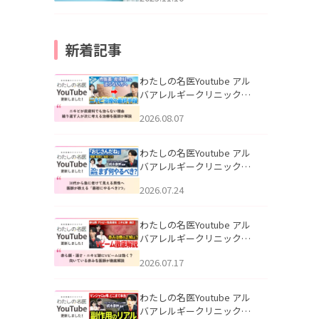
新着記事
わたしの名医Youtube アル
バアレルギークリニック札
幌「ニキビが皮膚科でも治
2026.08.07
らない理由｜繰り返す人が
次に考える治療を医師が解
説」を公開いたしました。
わたしの名医Youtube アル
バアレルギークリニック札
幌「30代から急に老けて見
2026.07.24
える男性へ｜医師が教える
「最初にやるべき3つ」」を
公開いたしました。
わたしの名医Youtube アル
バアレルギークリニック札
幌「赤ら顔・酒さ・ニキビ
2026.07.17
跡にVビームは効く？向いて
いる赤みを医師が徹底解
説」を公開いたしました。
わたしの名医Youtube アル
バアレルギークリニック札