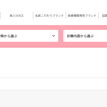
医人VOICE
名医こだわりブランド
医療機関専売ブランド
話
府県から選ぶ
診療内容から選ぶ