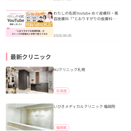
わたしの名医Youtube めぐ皮膚科・美
容皮膚科「”とおりすがりの皮膚科
医”がスレッズの肌悩みに本気で答えて
みた」を公開いたしました。
2026.06.05
最新クリニック
MJクリニック札幌
北海道
いびきメディカルクリニック 福岡院
福岡県