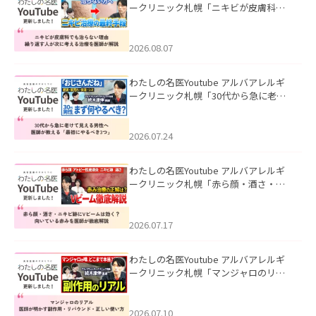
ークリニック札幌「ニキビが皮膚科で
も治らない理由｜繰り返す人が次に考
える治療を医師が解説」を公開いたし
ました。
2026.08.07
わたしの名医Youtube アルバアレルギ
ークリニック札幌「30代から急に老け
て見える男性へ｜医師が教える「最初
にやるべき3つ」」を公開いたしまし
た。
2026.07.24
わたしの名医Youtube アルバアレルギ
ークリニック札幌「赤ら顔・酒さ・ニ
キビ跡にVビームは効く？向いている赤
みを医師が徹底解説」を公開いたしま
した。
2026.07.17
わたしの名医Youtube アルバアレルギ
ークリニック札幌「マンジャロのリア
ル｜医師が明かす副作用・リバウン
ド・正しい使い方」を公開いたしまし
た。
2026.07.10