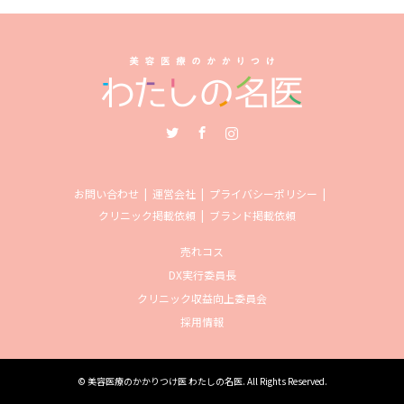
Twitter
Facebook
Instagram
お問い合わせ
運営会社
プライバシーポリシー
クリニック掲載依頼
ブランド掲載依頼
売れコス
DX実行委員長
クリニック収益向上委員会
採用情報
©
美容医療のかかりつけ医 わたしの名医
. All Rights Reserved.