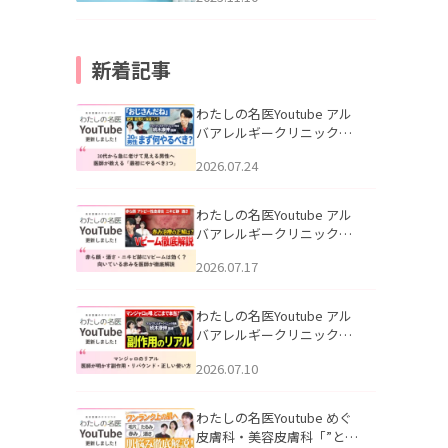
新着記事
わたしの名医Youtube アル
バアレルギークリニック札
幌「30代から急に老けて見
2026.07.24
える男性へ｜医師が教える
「最初にやるべき3つ」」を
公開いたしました。
わたしの名医Youtube アル
バアレルギークリニック札
幌「赤ら顔・酒さ・ニキビ
2026.07.17
跡にVビームは効く？向いて
いる赤みを医師が徹底解
説」を公開いたしました。
わたしの名医Youtube アル
バアレルギークリニック札
幌「マンジャロのリアル｜
2026.07.10
医師が明かす副作用・リバ
ウンド・正しい使い方」を
公開いたしました。
わたしの名医Youtube めぐ
皮膚科・美容皮膚科「”とお