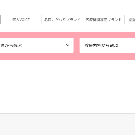
医人VOICE
名医こだわりブランド
医療機関専売ブランド
話
府県から選ぶ
診療内容から選ぶ