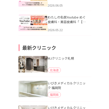
りすがりの皮膚科医”がスレ
2026.06.05
ッズの肌悩みに本気で答え
てみた」を公開いたしまし
た。
わたしの名医Youtube めぐ
皮膚科・美容皮膚科「【ヒ
アルロン酸×ボトックス併
2026.05.22
用】ハイブリッド注入を美
容皮膚科医が徹底解説」を
公開いたしました。
最新クリニック
MJクリニック札幌
北海道
いびきメディカルクリニッ
ク 福岡院
福岡県
いびきメディカルクリニッ