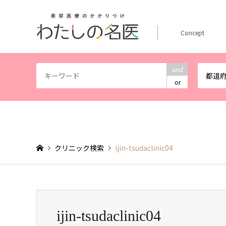
Concept
and
都道
or
クリニック検索
ijin-tsudaclinic04
ijin-tsudaclinic04