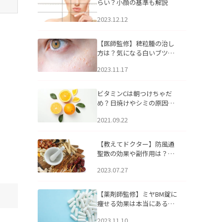
らい？小顔の基準も解説
2023.12.12
【医師監修】稗粒腫の治し
方は？気になる白いブツブ
ツの原因と自宅でできるケ
2023.11.17
アについて
ビタミンCは朝つけちゃだ
め？日焼けやシミの原因に
なるってホント？
2021.09.22
【教えてドクター】防風通
聖散の効果や副作用は？長
期服用は危険なの？
2023.07.27
【薬剤師監修】ミヤBM錠に
痩せる効果は本当にある
の？
2023.11.10