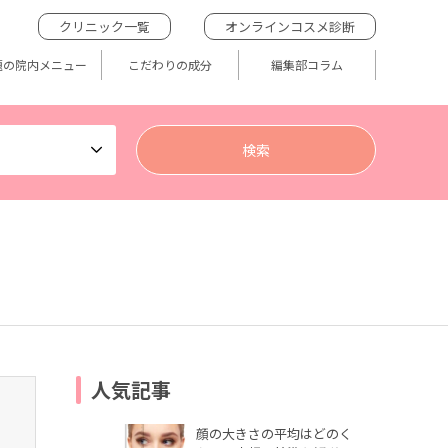
クリニック一覧
オンラインコスメ診断
題の院内メニュー
こだわりの成分
編集部コラム
人気記事
顔の大きさの平均はどのく