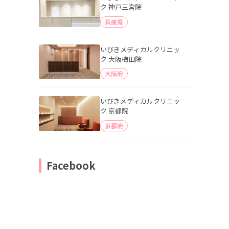
ク 神戸三宮院
兵庫県
いびきメディカルクリニッ
ク 大阪梅田院
大阪府
いびきメディカルクリニッ
ク 京都院
京都府
Facebook