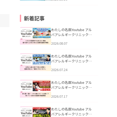
新着記事
わたしの名医Youtube アル
バアレルギークリニック札
幌「ニキビが皮膚科でも治
2026.08.07
らない理由｜繰り返す人が
次に考える治療を医師が解
説」を公開いたしました。
わたしの名医Youtube アル
バアレルギークリニック札
幌「30代から急に老けて見
2026.07.24
える男性へ｜医師が教える
「最初にやるべき3つ」」を
公開いたしました。
わたしの名医Youtube アル
バアレルギークリニック札
幌「赤ら顔・酒さ・ニキビ
2026.07.17
跡にVビームは効く？向いて
いる赤みを医師が徹底解
説」を公開いたしました。
わたしの名医Youtube アル
バアレルギークリニック札