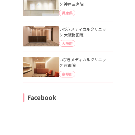
ク 神戸三宮院
兵庫県
いびきメディカルクリニッ
ク 大阪梅田院
大阪府
いびきメディカルクリニッ
ク 京都院
京都府
Facebook