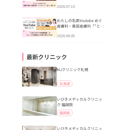
幌「マンジャロのリアル｜
2026.07.10
医師が明かす副作用・リバ
ウンド・正しい使い方」を
公開いたしました。
わたしの名医Youtube めぐ
皮膚科・美容皮膚科「”とお
りすがりの皮膚科医”がスレ
2026.06.05
ッズの肌悩みに本気で答え
てみた」を公開いたしまし
た。
最新クリニック
MJクリニック札幌
北海道
いびきメディカルクリニッ
ク 福岡院
福岡県
いびきメディカルクリニッ