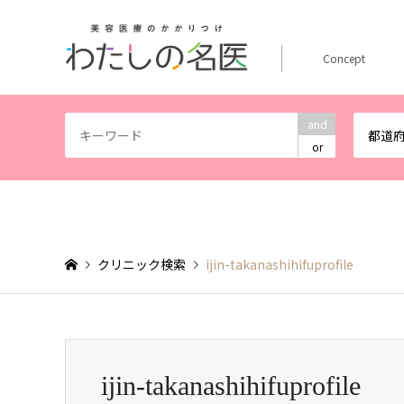
Concept
and
都道
or
クリニック検索
ijin-takanashihifuprofile
ijin-takanashihifuprofile