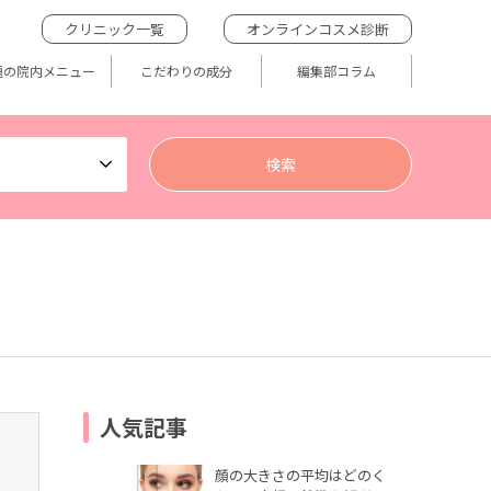
クリニック一覧
オンラインコスメ診断
題の院内メニュー
こだわりの成分
編集部コラム
人気記事
顔の大きさの平均はどのく