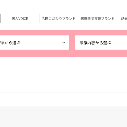
医人VOICE
名医こだわりブランド
医療機関専売ブランド
話
府県から選ぶ
診療内容から選ぶ