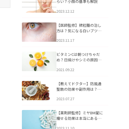
らい？小顔の基準も解説
2023.12.12
【医師監修】稗粒腫の治し
方は？気になる白いブツブ
ツの原因と自宅でできるケ
2023.11.17
アについて
ビタミンCは朝つけちゃだ
め？日焼けやシミの原因に
なるってホント？
2021.09.22
【教えてドクター】防風通
聖散の効果や副作用は？長
期服用は危険なの？
2023.07.27
【薬剤師監修】ミヤBM錠に
痩せる効果は本当にある
の？
2023.11.10