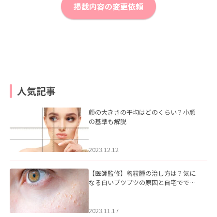
掲載内容の変更依頼
人気記事
顔の大きさの平均はどのくらい？小顔
の基準も解説
2023.12.12
【医師監修】稗粒腫の治し方は？気に
なる白いブツブツの原因と自宅ででき
るケアについて
2023.11.17