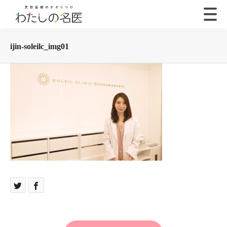
ijin-soleilc_img01