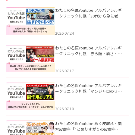
わたしの名医Youtube アルバアレルギ
ークリニック札幌「30代から急に老け
て見える男性へ｜医師が教える「最初
にやるべき3つ」」を公開いたしまし
た。
2026.07.24
わたしの名医Youtube アルバアレルギ
ークリニック札幌「赤ら顔・酒さ・ニ
キビ跡にVビームは効く？向いている赤
みを医師が徹底解説」を公開いたしま
した。
2026.07.17
わたしの名医Youtube アルバアレルギ
ークリニック札幌「マンジャロのリア
ル｜医師が明かす副作用・リバウン
ド・正しい使い方」を公開いたしまし
た。
2026.07.10
わたしの名医Youtube めぐ皮膚科・美
容皮膚科「”とおりすがりの皮膚科
医”がスレッズの肌悩みに本気で答えて