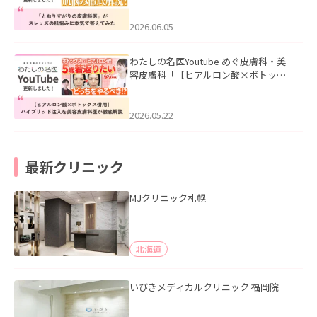
みた」を公開いたしました。
2026.06.05
わたしの名医Youtube めぐ皮膚科・美
容皮膚科「【ヒアルロン酸×ボトック
ス併用】ハイブリッド注入を美容皮膚
科医が徹底解説」を公開いたしまし
た。
2026.05.22
最新クリニック
MJクリニック札幌
北海道
いびきメディカルクリニック 福岡院