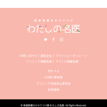
Twitter
Facebook
Instagram
お問い合わせ
運営会社
プライバシーポリシー
クリニック掲載依頼
ブランド掲載依頼
売れコス
DX実行委員長
クリニック収益向上委員会
採用情報
©
美容医療のかかりつけ医 わたしの名医
. All Rights Reserved.