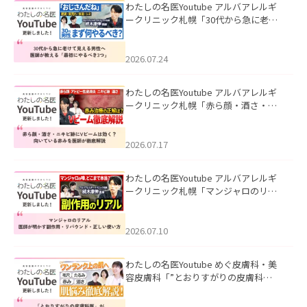
わたしの名医Youtube アルバアレルギ
ークリニック札幌「30代から急に老け
て見える男性へ｜医師が教える「最初
にやるべき3つ」」を公開いたしまし
た。
2026.07.24
わたしの名医Youtube アルバアレルギ
ークリニック札幌「赤ら顔・酒さ・ニ
キビ跡にVビームは効く？向いている赤
みを医師が徹底解説」を公開いたしま
した。
2026.07.17
わたしの名医Youtube アルバアレルギ
ークリニック札幌「マンジャロのリア
ル｜医師が明かす副作用・リバウン
ド・正しい使い方」を公開いたしまし
た。
2026.07.10
わたしの名医Youtube めぐ皮膚科・美
容皮膚科「”とおりすがりの皮膚科
医”がスレッズの肌悩みに本気で答えて
みた」を公開いたしました。