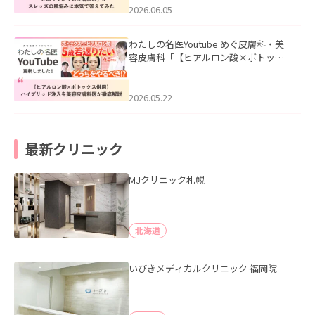
2026.06.05
わたしの名医Youtube めぐ皮膚科・美
容皮膚科「【ヒアルロン酸×ボトック
ス併用】ハイブリッド注入を美容皮膚
科医が徹底解説」を公開いたしまし
た。
2026.05.22
最新クリニック
MJクリニック札幌
北海道
いびきメディカルクリニック 福岡院