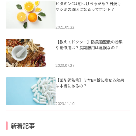
ビタミンCは朝つけちゃだめ？日焼け
やシミの原因になるってホント？
2021.09.22
【教えてドクター】防風通聖散の効果
や副作用は？長期服用は危険なの？
2023.07.27
【薬剤師監修】ミヤBM錠に痩せる効果
は本当にあるの？
2023.11.10
新着記事