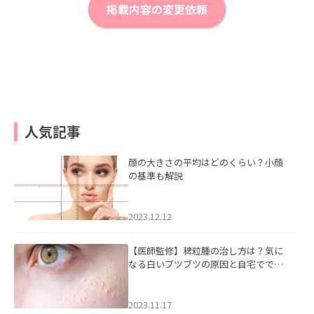
掲載内容の変更依頼
人気記事
顔の大きさの平均はどのくらい？小顔
の基準も解説
2023.12.12
【医師監修】稗粒腫の治し方は？気に
なる白いブツブツの原因と自宅ででき
るケアについて
2023.11.17