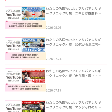
わたしの名医Youtube アルバアレルギ
ークリニック札幌「ニキビが皮膚科で
も治らない理由｜繰り返す人が次に考
える治療を医師が解説」を公開いたし
ました。
2026.08.07
わたしの名医Youtube アルバアレルギ
ークリニック札幌「30代から急に老け
て見える男性へ｜医師が教える「最初
にやるべき3つ」」を公開いたしまし
た。
2026.07.24
わたしの名医Youtube アルバアレルギ
ークリニック札幌「赤ら顔・酒さ・ニ
キビ跡にVビームは効く？向いている赤
みを医師が徹底解説」を公開いたしま
した。
2026.07.17
わたしの名医Youtube アルバアレルギ
ークリニック札幌「マンジャロのリア
ル｜医師が明かす副作用・リバウン