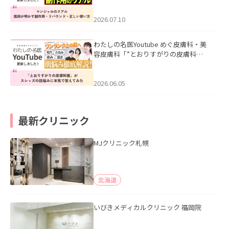
ド・正しい使い方」を公開いたしまし
た。
2026.07.10
わたしの名医Youtube めぐ皮膚科・美
容皮膚科「”とおりすがりの皮膚科
医”がスレッズの肌悩みに本気で答えて
みた」を公開いたしました。
2026.06.05
最新クリニック
MJクリニック札幌
北海道
いびきメディカルクリニック 福岡院