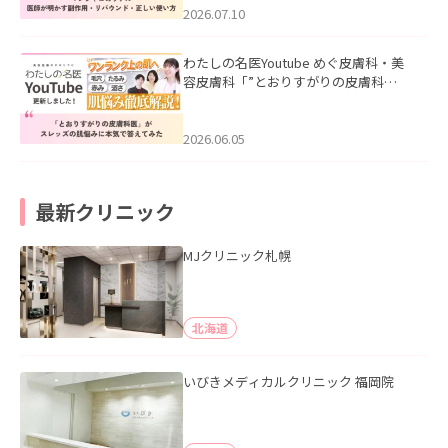
た。
2026.07.10
わたしの名医Youtube めぐ皮膚科・美
容皮膚科「”とおりすがりの皮膚科
医”がスレッズの肌悩みに本気で答えて
みた」を公開いたしました。
2026.06.05
最新クリニック
MJクリニック札幌
北海道
いびきメディカルクリニック 福岡院