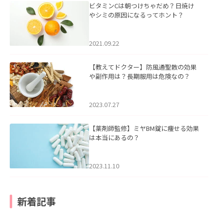
ビタミンCは朝つけちゃだめ？日焼け
やシミの原因になるってホント？
2021.09.22
【教えてドクター】防風通聖散の効果
や副作用は？長期服用は危険なの？
2023.07.27
【薬剤師監修】ミヤBM錠に痩せる効果
は本当にあるの？
2023.11.10
新着記事