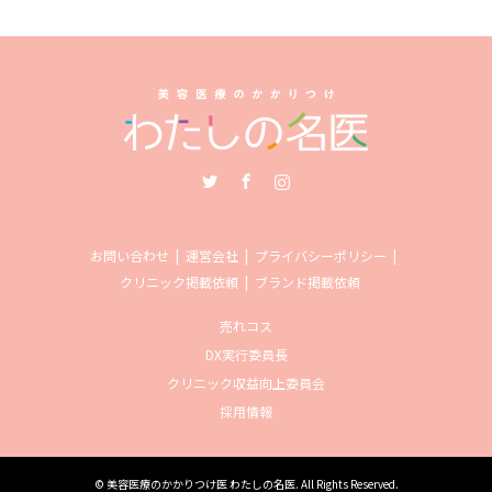
Twitter
Facebook
Instagram
お問い合わせ
運営会社
プライバシーポリシー
クリニック掲載依頼
ブランド掲載依頼
売れコス
DX実行委員長
クリニック収益向上委員会
採用情報
©
美容医療のかかりつけ医 わたしの名医
. All Rights Reserved.