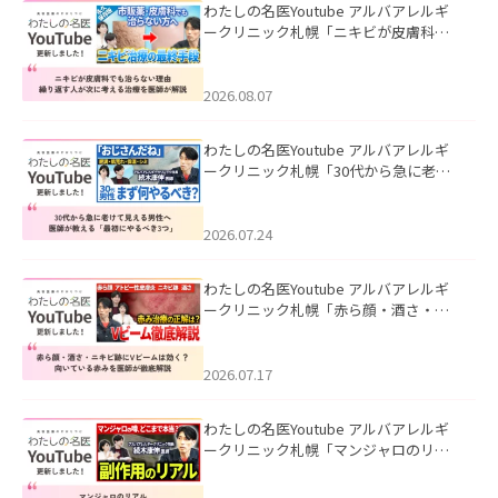
わたしの名医Youtube アルバアレルギ
ークリニック札幌「ニキビが皮膚科で
も治らない理由｜繰り返す人が次に考
える治療を医師が解説」を公開いたし
ました。
2026.08.07
わたしの名医Youtube アルバアレルギ
ークリニック札幌「30代から急に老け
て見える男性へ｜医師が教える「最初
にやるべき3つ」」を公開いたしまし
た。
2026.07.24
わたしの名医Youtube アルバアレルギ
ークリニック札幌「赤ら顔・酒さ・ニ
キビ跡にVビームは効く？向いている赤
みを医師が徹底解説」を公開いたしま
した。
2026.07.17
わたしの名医Youtube アルバアレルギ
ークリニック札幌「マンジャロのリア
ル｜医師が明かす副作用・リバウン
ド・正しい使い方」を公開いたしまし