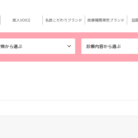
医人VOICE
名医こだわりブランド
医療機関専売ブランド
話
府県から選ぶ
診療内容から選ぶ