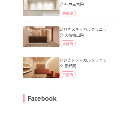
ク 神戸三宮院
兵庫県
いびきメディカルクリニッ
ク 大阪梅田院
大阪府
いびきメディカルクリニッ
ク 京都院
京都府
Facebook