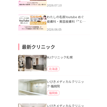
幌「マンジャロのリアル｜
2026.07.10
医師が明かす副作用・リバ
ウンド・正しい使い方」を
公開いたしました。
わたしの名医Youtube めぐ
皮膚科・美容皮膚科「”とお
りすがりの皮膚科医”がスレ
2026.06.05
ッズの肌悩みに本気で答え
てみた」を公開いたしまし
た。
最新クリニック
MJクリニック札幌
北海道
いびきメディカルクリニッ
ク 福岡院
福岡県
いびきメディカルクリニッ