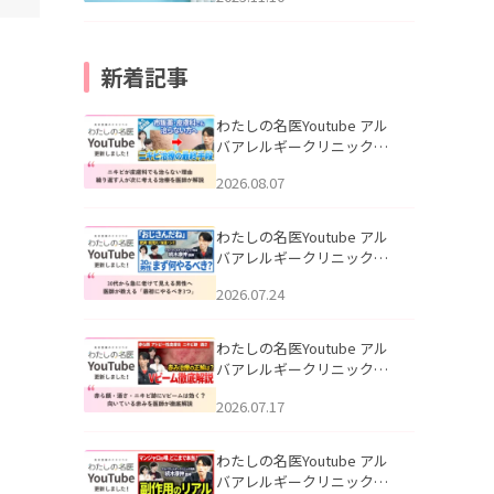
新着記事
わたしの名医Youtube アル
バアレルギークリニック札
幌「ニキビが皮膚科でも治
2026.08.07
らない理由｜繰り返す人が
次に考える治療を医師が解
説」を公開いたしました。
わたしの名医Youtube アル
バアレルギークリニック札
幌「30代から急に老けて見
2026.07.24
える男性へ｜医師が教える
「最初にやるべき3つ」」を
公開いたしました。
わたしの名医Youtube アル
バアレルギークリニック札
幌「赤ら顔・酒さ・ニキビ
2026.07.17
跡にVビームは効く？向いて
いる赤みを医師が徹底解
説」を公開いたしました。
わたしの名医Youtube アル
バアレルギークリニック札