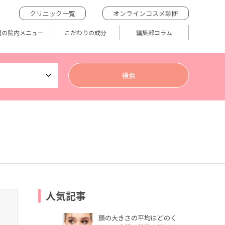
クリニック一覧
オンラインコスメ診断
題の院内メニュー
こだわりの成分
編集部コラム
人気記事
顔の大きさの平均はどのく