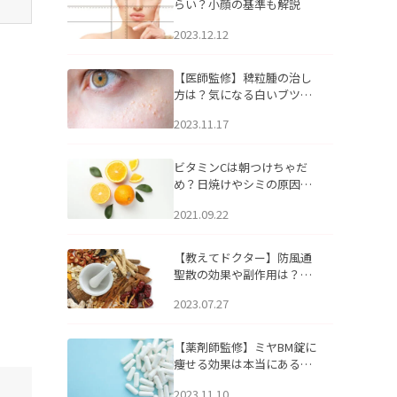
らい？小顔の基準も解説
2023.12.12
【医師監修】稗粒腫の治し
方は？気になる白いブツブ
ツの原因と自宅でできるケ
2023.11.17
アについて
ビタミンCは朝つけちゃだ
め？日焼けやシミの原因に
なるってホント？
2021.09.22
【教えてドクター】防風通
聖散の効果や副作用は？長
期服用は危険なの？
2023.07.27
【薬剤師監修】ミヤBM錠に
痩せる効果は本当にある
の？
2023.11.10