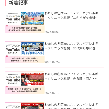
新着記事
わたしの名医Youtube アルバアレルギ
ークリニック札幌「ニキビが皮膚科で
も治らない理由｜繰り返す人が次に考
える治療を医師が解説」を公開いたし
ました。
2026.08.07
わたしの名医Youtube アルバアレルギ
ークリニック札幌「30代から急に老け
て見える男性へ｜医師が教える「最初
にやるべき3つ」」を公開いたしまし
た。
2026.07.24
わたしの名医Youtube アルバアレルギ
ークリニック札幌「赤ら顔・酒さ・ニ
キビ跡にVビームは効く？向いている赤
みを医師が徹底解説」を公開いたしま
した。
2026.07.17
わたしの名医Youtube アルバアレルギ