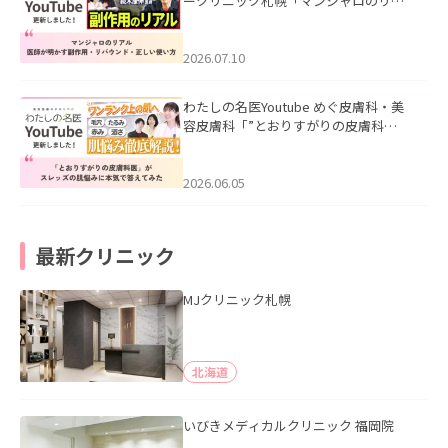
ークリニック札幌「マンジャロのリア
ル｜医師が明かす副作用・リバウン
ド・正しい使い方」を公開いたしまし
た。
2026.07.10
わたしの名医Youtube めぐ皮膚科・美
容皮膚科「”とおりすがりの皮膚科
医”がスレッズの肌悩みに本気で答えて
みた」を公開いたしました。
2026.06.05
最新クリニック
MJクリニック札幌
北海道
いびきメディカルクリニック 福岡院