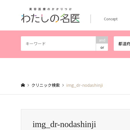
Concept
and
都道
or
クリニック検索
img_dr-nodashinji
img_dr-nodashinji