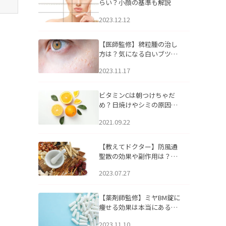
らい？小顔の基準も解説
2023.12.12
【医師監修】稗粒腫の治し
方は？気になる白いブツブ
ツの原因と自宅でできるケ
2023.11.17
アについて
ビタミンCは朝つけちゃだ
め？日焼けやシミの原因に
なるってホント？
2021.09.22
【教えてドクター】防風通
聖散の効果や副作用は？長
期服用は危険なの？
2023.07.27
【薬剤師監修】ミヤBM錠に
痩せる効果は本当にある
の？
2023.11.10