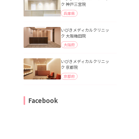
ク 神戸三宮院
兵庫県
いびきメディカルクリニッ
ク 大阪梅田院
大阪府
いびきメディカルクリニッ
ク 京都院
京都府
Facebook