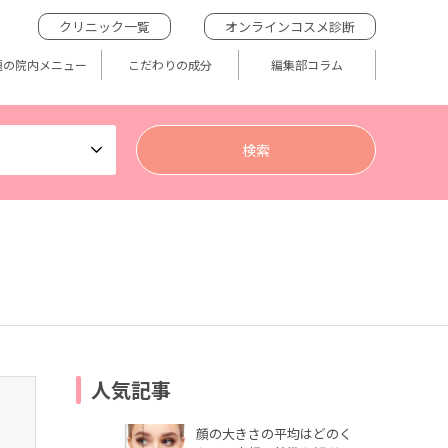
クリニック一覧
オンラインコスメ診断
題の院内メニュー
こだわりの成分
編集部コラム
人気記事
顔の大きさの平均はどのく