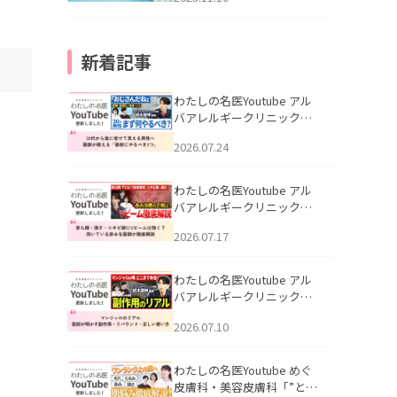
新着記事
わたしの名医Youtube アル
バアレルギークリニック札
幌「30代から急に老けて見
2026.07.24
える男性へ｜医師が教える
「最初にやるべき3つ」」を
公開いたしました。
わたしの名医Youtube アル
バアレルギークリニック札
幌「赤ら顔・酒さ・ニキビ
2026.07.17
跡にVビームは効く？向いて
いる赤みを医師が徹底解
説」を公開いたしました。
わたしの名医Youtube アル
バアレルギークリニック札
幌「マンジャロのリアル｜
2026.07.10
医師が明かす副作用・リバ
ウンド・正しい使い方」を
公開いたしました。
わたしの名医Youtube めぐ
皮膚科・美容皮膚科「”とお