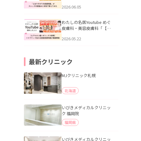
りすがりの皮膚科医”がスレ
2026.06.05
ッズの肌悩みに本気で答え
てみた」を公開いたしまし
た。
わたしの名医Youtube めぐ
皮膚科・美容皮膚科「【ヒ
アルロン酸×ボトックス併
2026.05.22
用】ハイブリッド注入を美
容皮膚科医が徹底解説」を
公開いたしました。
最新クリニック
MJクリニック札幌
北海道
いびきメディカルクリニッ
ク 福岡院
福岡県
いびきメディカルクリニッ