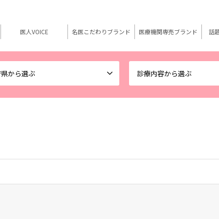
医人VOICE
名医こだわりブランド
医療機関専売ブランド
話
府県から選ぶ
診療内容から選ぶ