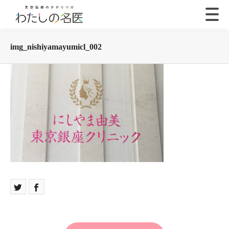
img_nishiyamayumicl_002