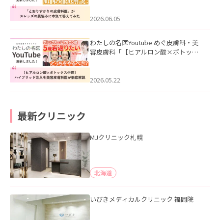
みた」を公開いたしました。
2026.06.05
わたしの名医Youtube めぐ皮膚科・美
容皮膚科「【ヒアルロン酸×ボトック
ス併用】ハイブリッド注入を美容皮膚
科医が徹底解説」を公開いたしまし
た。
2026.05.22
最新クリニック
MJクリニック札幌
北海道
いびきメディカルクリニック 福岡院