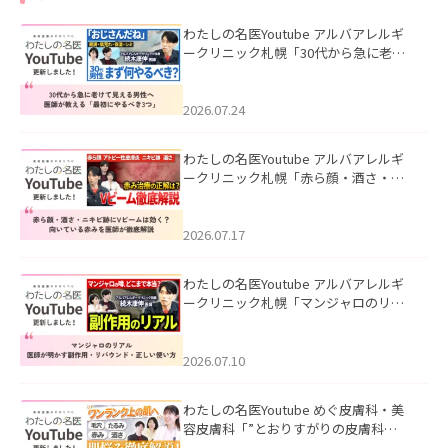
わたしの名医Youtube アルバアレルギ
ークリニック札幌「30代から急に老け
て見える男性へ｜医師が教える「最初
にやるべき3つ」」を公開いたしまし
た。
2026.07.24
わたしの名医Youtube アルバアレルギ
ークリニック札幌「赤ら顔・酒さ・ニ
キビ跡にVビームは効く？向いている赤
みを医師が徹底解説」を公開いたしま
した。
2026.07.17
わたしの名医Youtube アルバアレルギ
ークリニック札幌「マンジャロのリア
ル｜医師が明かす副作用・リバウン
ド・正しい使い方」を公開いたしまし
た。
2026.07.10
わたしの名医Youtube めぐ皮膚科・美
容皮膚科「”とおりすがりの皮膚科
医”がスレッズの肌悩みに本気で答えて