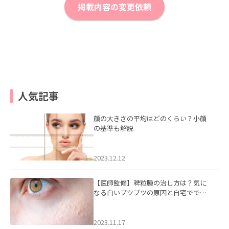
掲載内容の変更依頼
人気記事
顔の大きさの平均はどのくらい？小顔
の基準も解説
2023.12.12
【医師監修】稗粒腫の治し方は？気に
なる白いブツブツの原因と自宅ででき
るケアについて
2023.11.17