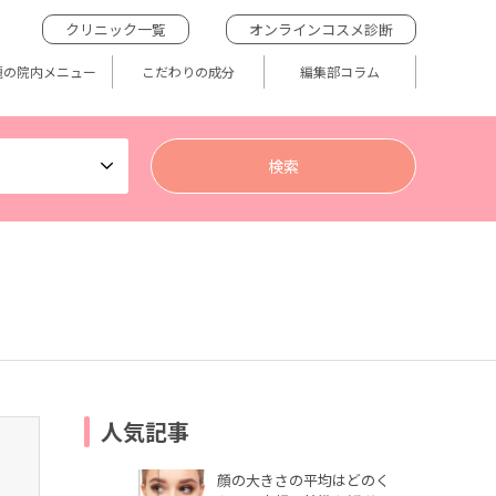
クリニック一覧
オンラインコスメ診断
題の院内メニュー
こだわりの成分
編集部コラム
人気記事
顔の大きさの平均はどのく