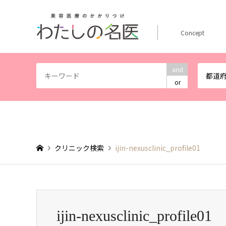
Concept
and
都道
or
クリニック検索
ijin-nexusclinic_profile01
ijin-nexusclinic_profile01