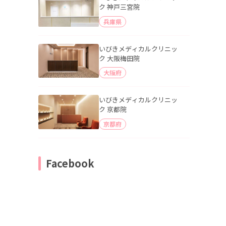
ク 神戸三宮院
兵庫県
いびきメディカルクリニッ
ク 大阪梅田院
大阪府
いびきメディカルクリニッ
ク 京都院
京都府
Facebook