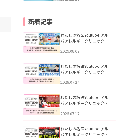
新着記事
わたしの名医Youtube アル
バアレルギークリニック札
幌「ニキビが皮膚科でも治
2026.08.07
らない理由｜繰り返す人が
次に考える治療を医師が解
説」を公開いたしました。
わたしの名医Youtube アル
バアレルギークリニック札
幌「30代から急に老けて見
2026.07.24
える男性へ｜医師が教える
「最初にやるべき3つ」」を
公開いたしました。
わたしの名医Youtube アル
バアレルギークリニック札
幌「赤ら顔・酒さ・ニキビ
2026.07.17
跡にVビームは効く？向いて
いる赤みを医師が徹底解
説」を公開いたしました。
わたしの名医Youtube アル
バアレルギークリニック札