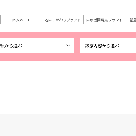
医人VOICE
名医こだわりブランド
医療機関専売ブランド
話
府県から選ぶ
診療内容から選ぶ