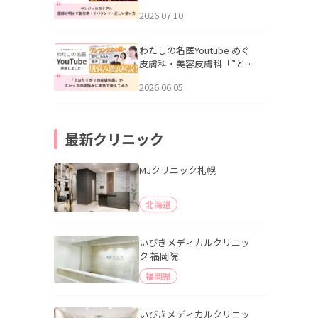
幌「マンジャロのリアル｜
2026.07.10
医師が明かす副作用・リバ
ウンド・正しい使い方」を
公開いたしました。
わたしの名医Youtube めぐ
皮膚科・美容皮膚科「”とお
りすがりの皮膚科医”がスレ
2026.06.05
ッズの肌悩みに本気で答え
てみた」を公開いたしまし
た。
最新クリニック
MJクリニック札幌
北海道
いびきメディカルクリニッ
ク 福岡院
福岡県
いびきメディカルクリニッ