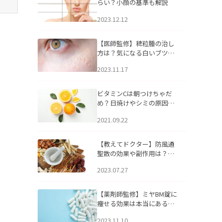
らい？小顔の基準も解説
2023.12.12
【医師監修】稗粒腫の治し
方は？気になる白いブツブ
ツの原因と自宅でできるケ
2023.11.17
アについて
ビタミンCは朝つけちゃだ
め？日焼けやシミの原因に
なるってホント？
2021.09.22
【教えてドクター】防風通
聖散の効果や副作用は？長
期服用は危険なの？
2023.07.27
【薬剤師監修】ミヤBM錠に
痩せる効果は本当にある
の？
2023.11.10