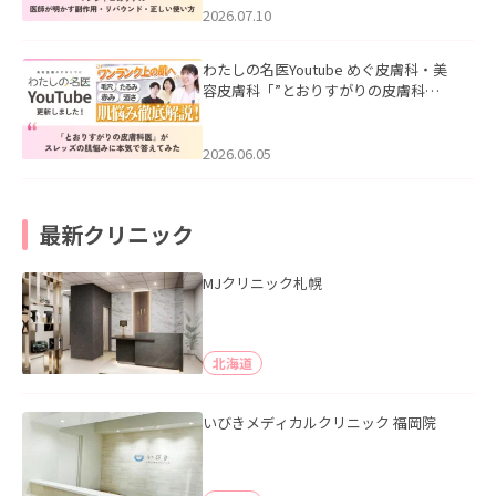
た。
2026.07.10
わたしの名医Youtube めぐ皮膚科・美
容皮膚科「”とおりすがりの皮膚科
医”がスレッズの肌悩みに本気で答えて
みた」を公開いたしました。
2026.06.05
最新クリニック
MJクリニック札幌
北海道
いびきメディカルクリニック 福岡院