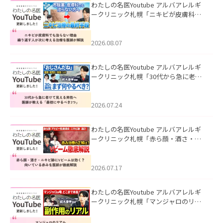
わたしの名医Youtube アルバアレルギ
ークリニック札幌「ニキビが皮膚科で
も治らない理由｜繰り返す人が次に考
える治療を医師が解説」を公開いたし
ました。
2026.08.07
わたしの名医Youtube アルバアレルギ
ークリニック札幌「30代から急に老け
て見える男性へ｜医師が教える「最初
にやるべき3つ」」を公開いたしまし
た。
2026.07.24
わたしの名医Youtube アルバアレルギ
ークリニック札幌「赤ら顔・酒さ・ニ
キビ跡にVビームは効く？向いている赤
みを医師が徹底解説」を公開いたしま
した。
2026.07.17
わたしの名医Youtube アルバアレルギ
ークリニック札幌「マンジャロのリア
ル｜医師が明かす副作用・リバウン
ド・正しい使い方」を公開いたしまし