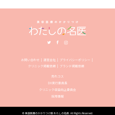
Twitter
Facebook
Instagram
お問い合わせ
運営会社
プライバシーポリシー
クリニック掲載依頼
ブランド掲載依頼
売れコス
DX実行委員長
クリニック収益向上委員会
採用情報
©
美容医療のかかりつけ医 わたしの名医
. All Rights Reserved.