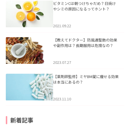
ビタミンCは朝つけちゃだめ？日焼け
やシミの原因になるってホント？
2021.09.22
【教えてドクター】防風通聖散の効果
や副作用は？長期服用は危険なの？
2023.07.27
【薬剤師監修】ミヤBM錠に痩せる効果
は本当にあるの？
2023.11.10
新着記事