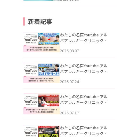
新着記事
わたしの名医Youtube アル
バアレルギークリニック札
幌「ニキビが皮膚科でも治
2026.08.07
らない理由｜繰り返す人が
次に考える治療を医師が解
説」を公開いたしました。
わたしの名医Youtube アル
バアレルギークリニック札
幌「30代から急に老けて見
2026.07.24
える男性へ｜医師が教える
「最初にやるべき3つ」」を
公開いたしました。
わたしの名医Youtube アル
バアレルギークリニック札
幌「赤ら顔・酒さ・ニキビ
2026.07.17
跡にVビームは効く？向いて
いる赤みを医師が徹底解
説」を公開いたしました。
わたしの名医Youtube アル
バアレルギークリニック札