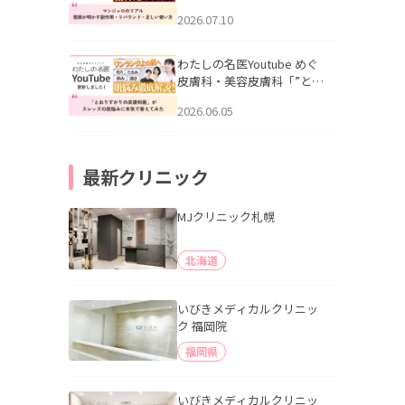
幌「マンジャロのリアル｜
2026.07.10
医師が明かす副作用・リバ
ウンド・正しい使い方」を
公開いたしました。
わたしの名医Youtube めぐ
皮膚科・美容皮膚科「”とお
りすがりの皮膚科医”がスレ
2026.06.05
ッズの肌悩みに本気で答え
てみた」を公開いたしまし
た。
最新クリニック
MJクリニック札幌
北海道
いびきメディカルクリニッ
ク 福岡院
福岡県
いびきメディカルクリニッ