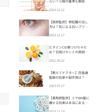
らい？小顔の基準も解説
2023.12.12
【医師監修】稗粒腫の治し
方は？気になる白いブツブ
ツの原因と自宅でできるケ
2023.11.17
アについて
ビタミンCは朝つけちゃだ
め？日焼けやシミの原因に
なるってホント？
2021.09.22
【教えてドクター】防風通
聖散の効果や副作用は？長
期服用は危険なの？
2023.07.27
【薬剤師監修】ミヤBM錠に
痩せる効果は本当にある
の？
2023.11.10