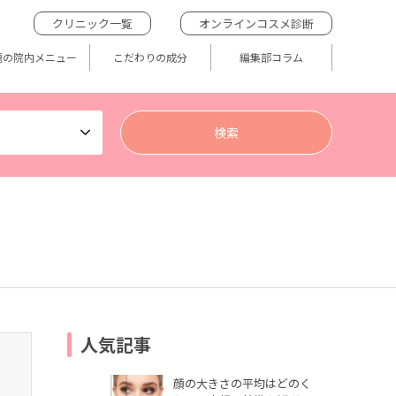
クリニック一覧
オンラインコスメ診断
題の院内メニュー
こだわりの成分
編集部コラム
人気記事
顔の大きさの平均はどのく