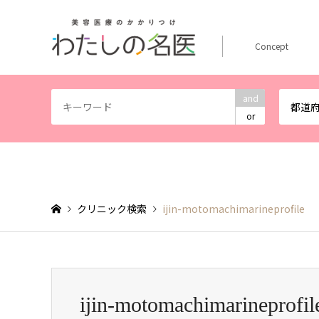
Concept
and
都道
or
クリニック検索
ijin-motomachimarineprofile
ijin-motomachimarineprofil