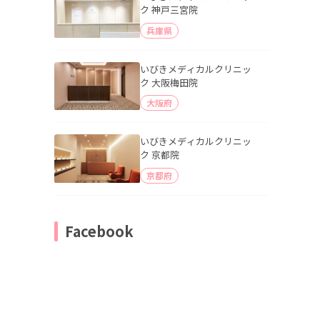
ク 神戸三宮院
兵庫県
いびきメディカルクリニッ
ク 大阪梅田院
大阪府
いびきメディカルクリニッ
ク 京都院
京都府
Facebook