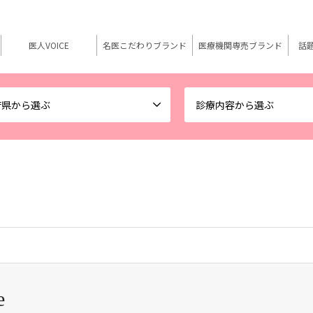
医人VOICE
名医こだわりブランド
医療機関専売ブランド
話
府県から選ぶ
診療内容から選ぶ
e