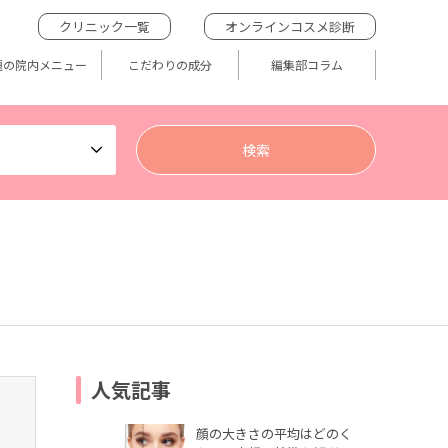
クリニック一覧
オンラインコスメ診断
題の院内メニュー
こだわりの成分
編集部コラム
人気記事
顔の大きさの平均はどのく