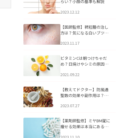
らい？小顔の基準も解説
2023.12.12
【医師監修】稗粒腫の治し
方は？気になる白いブツブ
ツの原因と自宅でできるケ
2023.11.17
アについて
ビタミンCは朝つけちゃだ
め？日焼けやシミの原因に
なるってホント？
2021.09.22
【教えてドクター】防風通
聖散の効果や副作用は？長
期服用は危険なの？
2023.07.27
【薬剤師監修】ミヤBM錠に
痩せる効果は本当にある
の？
2023.11.10