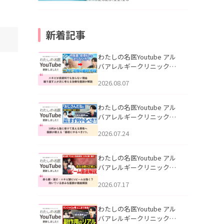
新着記事
わたしの名医Youtube アル
バアレルギークリニック札
幌「ニキビが皮膚科でも治
2026.08.07
らない理由｜繰り返す人が
次に考える治療を医師が解
説」を公開いたしました。
わたしの名医Youtube アル
バアレルギークリニック札
幌「30代から急に老けて見
2026.07.24
える男性へ｜医師が教える
「最初にやるべき3つ」」を
公開いたしました。
わたしの名医Youtube アル
バアレルギークリニック札
幌「赤ら顔・酒さ・ニキビ
2026.07.17
跡にVビームは効く？向いて
いる赤みを医師が徹底解
説」を公開いたしました。
わたしの名医Youtube アル
バアレルギークリニック札