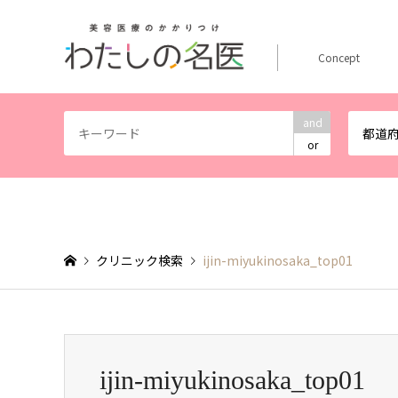
Concept
and
都道
or
クリニック検索
ijin-miyukinosaka_top01
ijin-miyukinosaka_top01