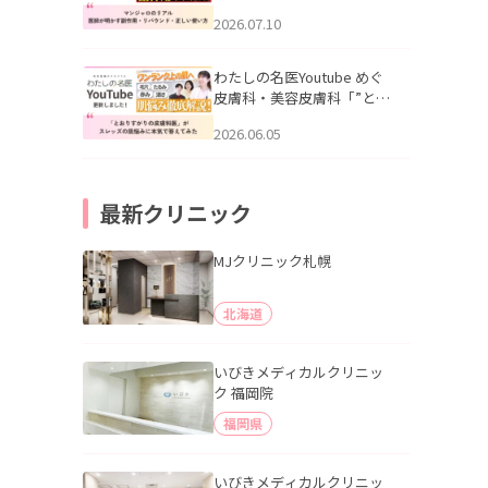
幌「マンジャロのリアル｜
2026.07.10
医師が明かす副作用・リバ
ウンド・正しい使い方」を
公開いたしました。
わたしの名医Youtube めぐ
皮膚科・美容皮膚科「”とお
りすがりの皮膚科医”がスレ
2026.06.05
ッズの肌悩みに本気で答え
てみた」を公開いたしまし
た。
最新クリニック
MJクリニック札幌
北海道
いびきメディカルクリニッ
ク 福岡院
福岡県
いびきメディカルクリニッ