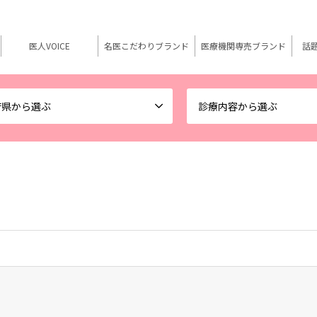
医人VOICE
名医こだわりブランド
医療機関専売ブランド
話
府県から選ぶ
診療内容から選ぶ