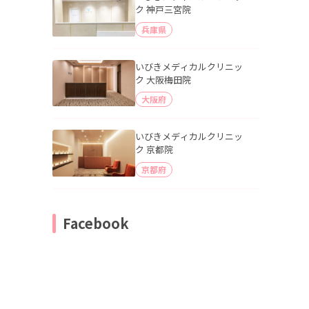
ク 神戸三宮院
兵庫県
いびきメディカルクリニッ
ク 大阪梅田院
大阪府
いびきメディカルクリニッ
ク 京都院
京都府
Facebook