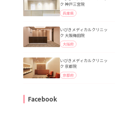
ク 神戸三宮院
兵庫県
いびきメディカルクリニッ
ク 大阪梅田院
大阪府
いびきメディカルクリニッ
ク 京都院
京都府
Facebook