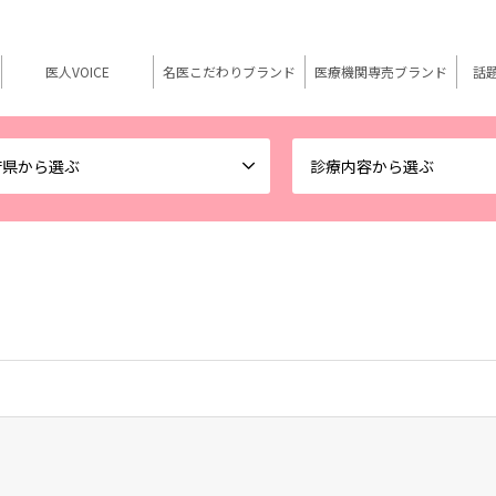
医人VOICE
名医こだわりブランド
医療機関専売ブランド
話
府県から選ぶ
診療内容から選ぶ