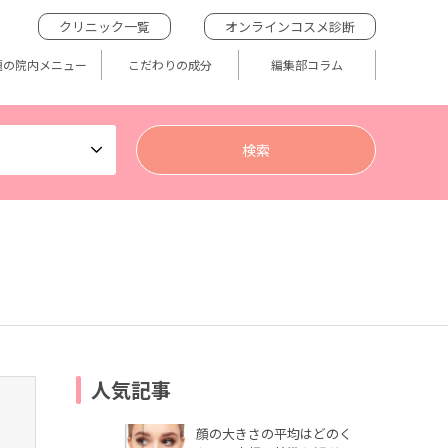
クリニック一覧
オンラインコスメ診断
題の院内メニュー
こだわりの成分
編集部コラム
人気記事
顔の大きさの平均はどのく