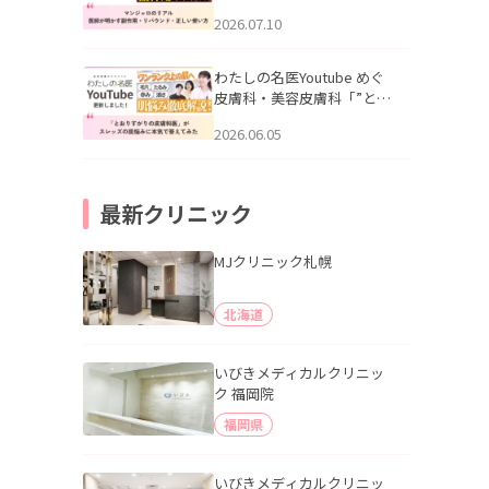
幌「マンジャロのリアル｜
2026.07.10
医師が明かす副作用・リバ
ウンド・正しい使い方」を
公開いたしました。
わたしの名医Youtube めぐ
皮膚科・美容皮膚科「”とお
りすがりの皮膚科医”がスレ
2026.06.05
ッズの肌悩みに本気で答え
てみた」を公開いたしまし
た。
最新クリニック
MJクリニック札幌
北海道
いびきメディカルクリニッ
ク 福岡院
福岡県
いびきメディカルクリニッ