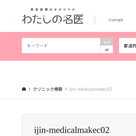
Concept
and
都道
or
クリニック検索
ijin-medicalmakec02
ijin-medicalmakec02