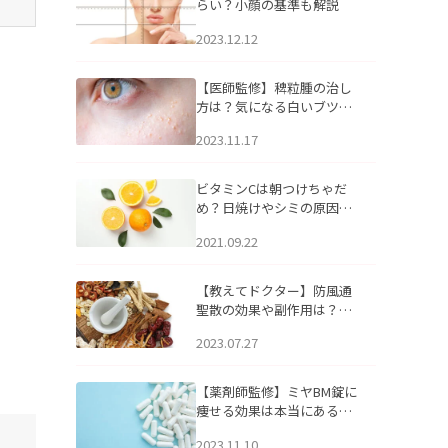
らい？小顔の基準も解説
2023.12.12
【医師監修】稗粒腫の治し
方は？気になる白いブツブ
ツの原因と自宅でできるケ
2023.11.17
アについて
ビタミンCは朝つけちゃだ
め？日焼けやシミの原因に
なるってホント？
2021.09.22
【教えてドクター】防風通
聖散の効果や副作用は？長
期服用は危険なの？
2023.07.27
【薬剤師監修】ミヤBM錠に
痩せる効果は本当にある
の？
2023.11.10