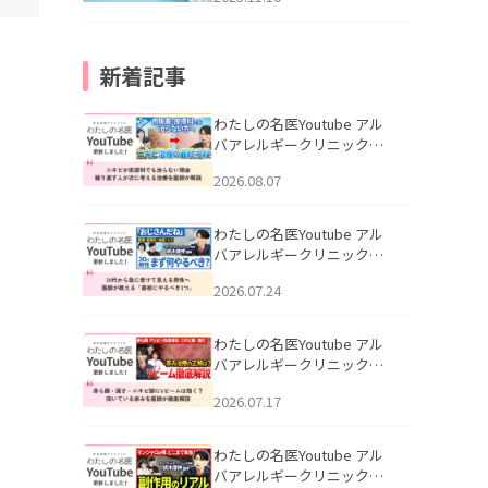
新着記事
わたしの名医Youtube アル
バアレルギークリニック札
幌「ニキビが皮膚科でも治
2026.08.07
らない理由｜繰り返す人が
次に考える治療を医師が解
説」を公開いたしました。
わたしの名医Youtube アル
バアレルギークリニック札
幌「30代から急に老けて見
2026.07.24
える男性へ｜医師が教える
「最初にやるべき3つ」」を
公開いたしました。
わたしの名医Youtube アル
バアレルギークリニック札
幌「赤ら顔・酒さ・ニキビ
2026.07.17
跡にVビームは効く？向いて
いる赤みを医師が徹底解
説」を公開いたしました。
わたしの名医Youtube アル
バアレルギークリニック札