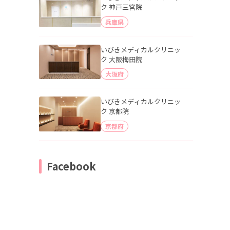
ク 神戸三宮院
兵庫県
いびきメディカルクリニッ
ク 大阪梅田院
大阪府
いびきメディカルクリニッ
ク 京都院
京都府
Facebook