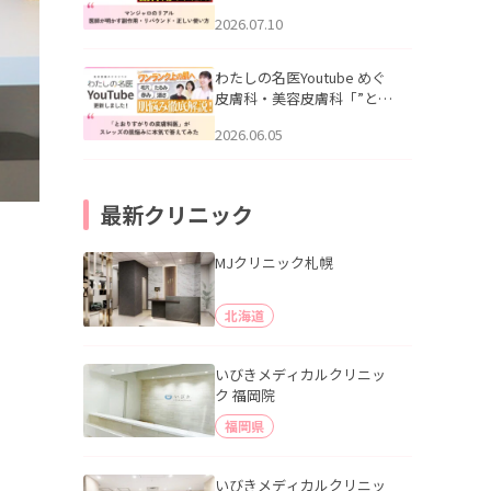
幌「マンジャロのリアル｜
2026.07.10
医師が明かす副作用・リバ
ウンド・正しい使い方」を
公開いたしました。
わたしの名医Youtube めぐ
皮膚科・美容皮膚科「”とお
りすがりの皮膚科医”がスレ
2026.06.05
ッズの肌悩みに本気で答え
てみた」を公開いたしまし
た。
最新クリニック
MJクリニック札幌
北海道
いびきメディカルクリニッ
ク 福岡院
福岡県
いびきメディカルクリニッ