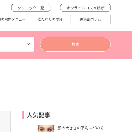
クリニック一覧
オンラインコスメ診断
題の院内メニュー
こだわりの成分
編集部コラム
人気記事
顔の大きさの平均はどのく