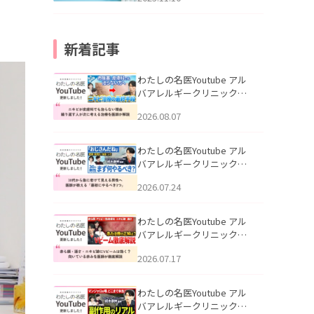
新着記事
わたしの名医Youtube アル
バアレルギークリニック札
幌「ニキビが皮膚科でも治
2026.08.07
らない理由｜繰り返す人が
次に考える治療を医師が解
説」を公開いたしました。
わたしの名医Youtube アル
バアレルギークリニック札
幌「30代から急に老けて見
2026.07.24
える男性へ｜医師が教える
「最初にやるべき3つ」」を
公開いたしました。
わたしの名医Youtube アル
バアレルギークリニック札
幌「赤ら顔・酒さ・ニキビ
2026.07.17
跡にVビームは効く？向いて
いる赤みを医師が徹底解
説」を公開いたしました。
わたしの名医Youtube アル
バアレルギークリニック札