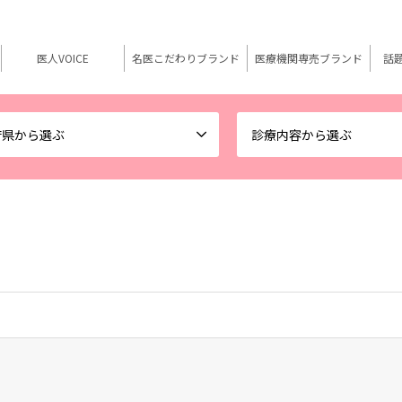
医人VOICE
名医こだわりブランド
医療機関専売ブランド
話
府県から選ぶ
診療内容から選ぶ