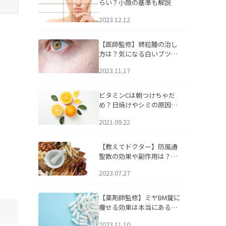
らい？小顔の基準も解説
2023.12.12
【医師監修】稗粒腫の治し
方は？気になる白いブツブ
ツの原因と自宅でできるケ
2023.11.17
アについて
ビタミンCは朝つけちゃだ
め？日焼けやシミの原因に
なるってホント？
2021.09.22
【教えてドクター】防風通
聖散の効果や副作用は？長
期服用は危険なの？
2023.07.27
【薬剤師監修】ミヤBM錠に
痩せる効果は本当にある
の？
2023.11.10