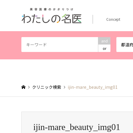
Concept
and
都道
or
クリニック検索
ijin-mare_beauty_img01
ijin-mare_beauty_img01