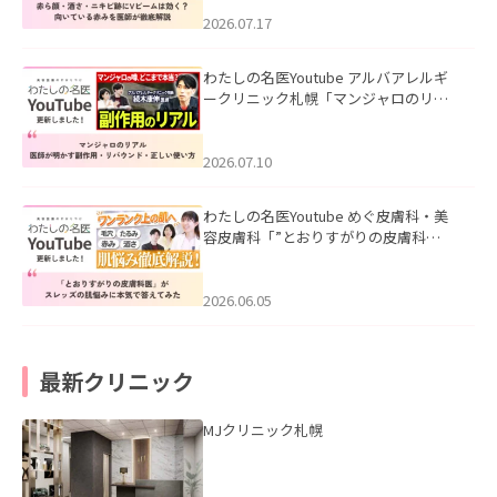
みを医師が徹底解説」を公開いたしま
した。
2026.07.17
わたしの名医Youtube アルバアレルギ
ークリニック札幌「マンジャロのリア
ル｜医師が明かす副作用・リバウン
ド・正しい使い方」を公開いたしまし
た。
2026.07.10
わたしの名医Youtube めぐ皮膚科・美
容皮膚科「”とおりすがりの皮膚科
医”がスレッズの肌悩みに本気で答えて
みた」を公開いたしました。
2026.06.05
最新クリニック
MJクリニック札幌