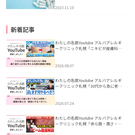
2023.11.10
新着記事
わたしの名医Youtube アルバアレルギ
ークリニック札幌「ニキビが皮膚科で
も治らない理由｜繰り返す人が次に考
える治療を医師が解説」を公開いたし
ました。
2026.08.07
わたしの名医Youtube アルバアレルギ
ークリニック札幌「30代から急に老け
て見える男性へ｜医師が教える「最初
にやるべき3つ」」を公開いたしまし
た。
2026.07.24
わたしの名医Youtube アルバアレルギ
ークリニック札幌「赤ら顔・酒さ・ニ
キビ跡にVビームは効く？向いている赤