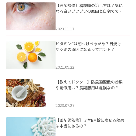
【医師監修】稗粒腫の治し方は？気に
なる白いブツブツの原因と自宅ででき
るケアについて
2023.11.17
ビタミンCは朝つけちゃだめ？日焼け
やシミの原因になるってホント？
2021.09.22
【教えてドクター】防風通聖散の効果
や副作用は？長期服用は危険なの？
2023.07.27
【薬剤師監修】ミヤBM錠に痩せる効果
は本当にあるの？