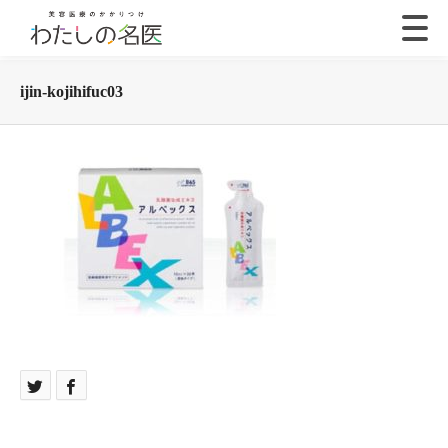
ijin-kojihifuc03