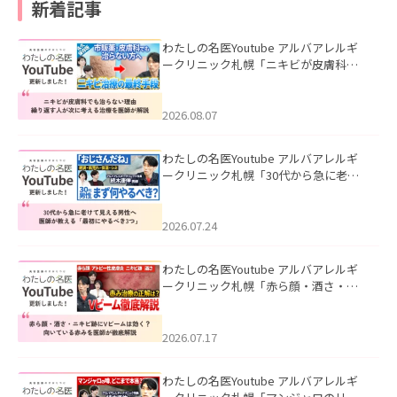
新着記事
わたしの名医Youtube アルバアレルギ
ークリニック札幌「ニキビが皮膚科で
も治らない理由｜繰り返す人が次に考
える治療を医師が解説」を公開いたし
ました。
2026.08.07
わたしの名医Youtube アルバアレルギ
ークリニック札幌「30代から急に老け
て見える男性へ｜医師が教える「最初
にやるべき3つ」」を公開いたしまし
た。
2026.07.24
わたしの名医Youtube アルバアレルギ
ークリニック札幌「赤ら顔・酒さ・ニ
キビ跡にVビームは効く？向いている赤
みを医師が徹底解説」を公開いたしま
した。
2026.07.17
わたしの名医Youtube アルバアレルギ