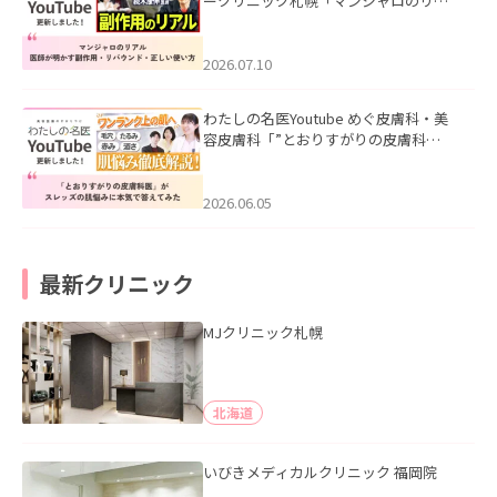
ークリニック札幌「マンジャロのリア
ル｜医師が明かす副作用・リバウン
ド・正しい使い方」を公開いたしまし
た。
2026.07.10
わたしの名医Youtube めぐ皮膚科・美
容皮膚科「”とおりすがりの皮膚科
医”がスレッズの肌悩みに本気で答えて
みた」を公開いたしました。
2026.06.05
最新クリニック
MJクリニック札幌
北海道
いびきメディカルクリニック 福岡院