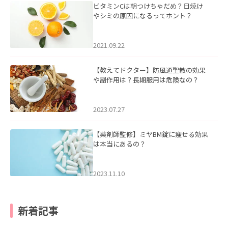
ビタミンCは朝つけちゃだめ？日焼け
やシミの原因になるってホント？
2021.09.22
【教えてドクター】防風通聖散の効果
や副作用は？長期服用は危険なの？
2023.07.27
【薬剤師監修】ミヤBM錠に痩せる効果
は本当にあるの？
2023.11.10
新着記事