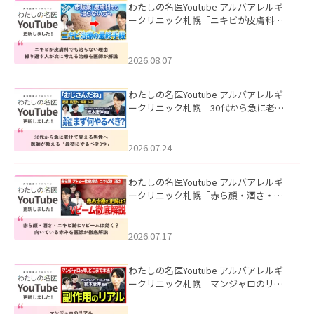
わたしの名医Youtube アルバアレルギ
ークリニック札幌「ニキビが皮膚科で
も治らない理由｜繰り返す人が次に考
える治療を医師が解説」を公開いたし
ました。
2026.08.07
わたしの名医Youtube アルバアレルギ
ークリニック札幌「30代から急に老け
て見える男性へ｜医師が教える「最初
にやるべき3つ」」を公開いたしまし
た。
2026.07.24
わたしの名医Youtube アルバアレルギ
ークリニック札幌「赤ら顔・酒さ・ニ
キビ跡にVビームは効く？向いている赤
みを医師が徹底解説」を公開いたしま
した。
2026.07.17
わたしの名医Youtube アルバアレルギ
ークリニック札幌「マンジャロのリア
ル｜医師が明かす副作用・リバウン
ド・正しい使い方」を公開いたしまし