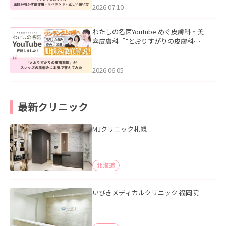
た。
2026.07.10
わたしの名医Youtube めぐ皮膚科・美
容皮膚科「”とおりすがりの皮膚科
医”がスレッズの肌悩みに本気で答えて
みた」を公開いたしました。
2026.06.05
最新クリニック
MJクリニック札幌
北海道
いびきメディカルクリニック 福岡院