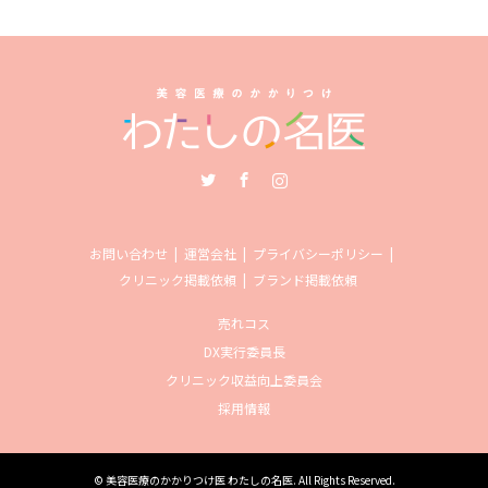
Twitter
Facebook
Instagram
お問い合わせ
運営会社
プライバシーポリシー
クリニック掲載依頼
ブランド掲載依頼
売れコス
DX実行委員長
クリニック収益向上委員会
採用情報
©
美容医療のかかりつけ医 わたしの名医
. All Rights Reserved.