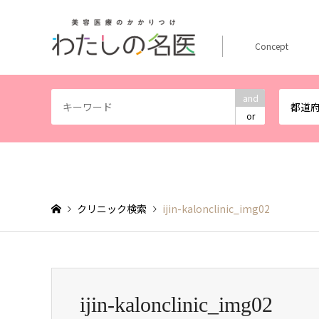
Concept
and
都道
or
クリニック検索
ijin-kalonclinic_img02
ijin-kalonclinic_img02