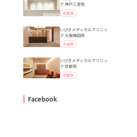
ク 神戸三宮院
兵庫県
いびきメディカルクリニッ
ク 大阪梅田院
大阪府
いびきメディカルクリニッ
ク 京都院
京都府
Facebook