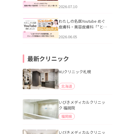
幌「マンジャロのリアル｜
2026.07.10
医師が明かす副作用・リバ
ウンド・正しい使い方」を
公開いたしました。
わたしの名医Youtube めぐ
皮膚科・美容皮膚科「”とお
りすがりの皮膚科医”がスレ
2026.06.05
ッズの肌悩みに本気で答え
てみた」を公開いたしまし
た。
最新クリニック
MJクリニック札幌
北海道
いびきメディカルクリニッ
ク 福岡院
福岡県
いびきメディカルクリニッ