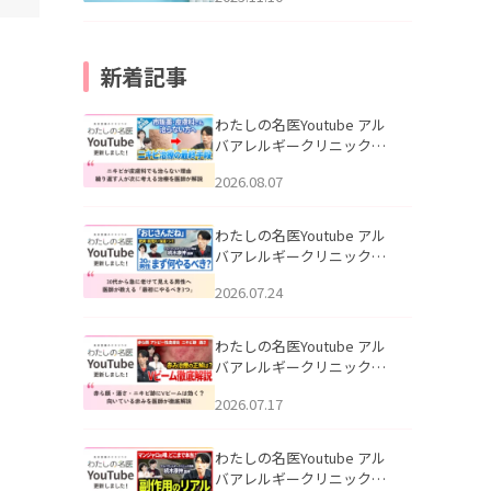
新着記事
わたしの名医Youtube アル
バアレルギークリニック札
幌「ニキビが皮膚科でも治
2026.08.07
らない理由｜繰り返す人が
次に考える治療を医師が解
説」を公開いたしました。
わたしの名医Youtube アル
バアレルギークリニック札
幌「30代から急に老けて見
2026.07.24
える男性へ｜医師が教える
「最初にやるべき3つ」」を
公開いたしました。
わたしの名医Youtube アル
バアレルギークリニック札
幌「赤ら顔・酒さ・ニキビ
2026.07.17
跡にVビームは効く？向いて
いる赤みを医師が徹底解
説」を公開いたしました。
わたしの名医Youtube アル
バアレルギークリニック札