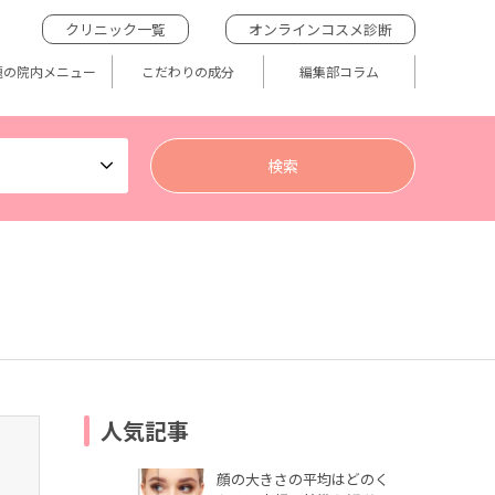
クリニック一覧
オンラインコスメ診断
題の院内メニュー
こだわりの成分
編集部コラム
人気記事
顔の大きさの平均はどのく