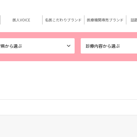
医人VOICE
名医こだわりブランド
医療機関専売ブランド
話
府県から選ぶ
診療内容から選ぶ