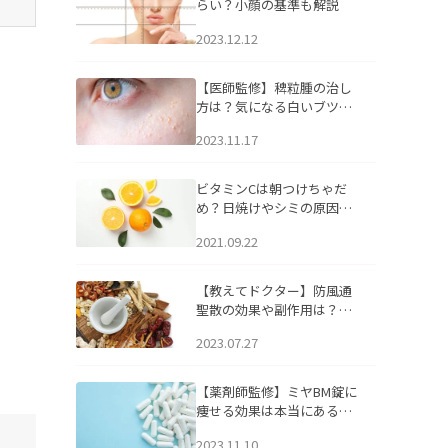
らい？小顔の基準も解説
2023.12.12
【医師監修】稗粒腫の治し
方は？気になる白いブツブ
ツの原因と自宅でできるケ
2023.11.17
アについて
ビタミンCは朝つけちゃだ
め？日焼けやシミの原因に
なるってホント？
2021.09.22
【教えてドクター】防風通
聖散の効果や副作用は？長
期服用は危険なの？
2023.07.27
【薬剤師監修】ミヤBM錠に
痩せる効果は本当にある
の？
2023.11.10