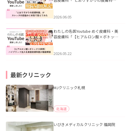
容皮膚科「”とおりすがりの皮膚科
医”がスレッズの肌悩みに本気で答えて
みた」を公開いたしました。
2026.06.05
わたしの名医Youtube めぐ皮膚科・美
容皮膚科「【ヒアルロン酸×ボトック
ス併用】ハイブリッド注入を美容皮膚
科医が徹底解説」を公開いたしまし
た。
2026.05.22
最新クリニック
MJクリニック札幌
北海道
いびきメディカルクリニック 福岡院