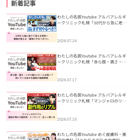
新着記事
わたしの名医Youtube アルバアレルギ
ークリニック札幌「30代から急に老け
て見える男性へ｜医師が教える「最初
にやるべき3つ」」を公開いたしまし
た。
2026.07.24
わたしの名医Youtube アルバアレルギ
ークリニック札幌「赤ら顔・酒さ・ニ
キビ跡にVビームは効く？向いている赤
みを医師が徹底解説」を公開いたしま
した。
2026.07.17
わたしの名医Youtube アルバアレルギ
ークリニック札幌「マンジャロのリア
ル｜医師が明かす副作用・リバウン
ド・正しい使い方」を公開いたしまし
た。
2026.07.10
わたしの名医Youtube めぐ皮膚科・美